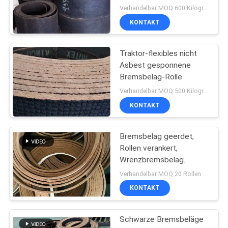
Messingdraht verstärkte
Verhandelbar MOQ:600 Kilogramm
Crane Usage
KONTAKT
Traktor-flexibles nicht
Asbest gesponnene
Bremsbelag-Rolle
Verhandelbar MOQ:500 Kilogramm
KONTAKT
Bremsbelag geerdet,
Rollen verankert,
Wrenzbremsbelag
geschliffen,
Verhandelbar MOQ:20 Rollen
Gewebebremsbelag
KONTAKT
Schwarze Bremsbeläge