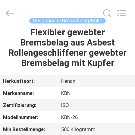
Kebona
Industry
Co.,
Ltd.
All
Gesponnene Bremsbelag-Rolle
Rights
Reserved.
Flexibler gewebter
HAUS
Bremsbelag aus Asbest
PRODUKTE
Rollengeschliffener gewebter
Bremsbelag mit Kupfer
ÜBER
UNS
Herkunftsort:
Henan
Markenname:
KBN
FABRIK-
Zertifizierung:
ISO
AUSFLUG
Modellnummer:
KBN-26
QUALITÄTSKONTROLLE
Min Bestellmenge:
500 Kilogramm