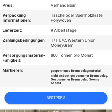
Preis:
Verhandelbar
TRETEN
Verpackung
Tasche oder Sperrholzkiste
SIE
Informationen:
Polywoven
MIT
Lieferzeit:
9 Arbeitstage
UNS
Zahlungsbedingungen:
T/T, L/C, Western Union,
IN
MoneyGram
VERBINDUNG
Versorgungsmaterial-
800 Tonnen pro Monat
Fähigkeit:
FORDERN
Markieren:
,
gesponnenes Bremsbelagmaterial
,
nicht Asbest gesponnener Bremsbelag
SIE EIN
Gesponnener Bremsbelag Soems
Asbest
ZITAT
BESTPREIS
SITEMAP