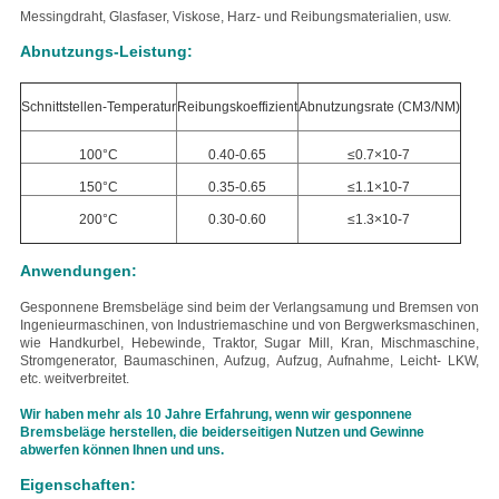
Messing
draht, Glasfaser, Viskose, Harz- und Reibungsmaterialien, usw.
Abnutzungs-Leistung:
Schnittstellen-Temperatur
Reibungskoeffizient
Abnutzungsrate (CM3/NM)
100°C
0.40-0.65
≤0.7×10-7
150°C
0.35-0.65
≤1.1×10-7
200°C
0.30-0.60
≤1.3×10-7
Anwendungen:
Gesponnene Bremsbeläge sind beim der Verlangsamung und Bremsen von
Ingenieurmaschinen, von Industriemaschine und von Bergwerksmaschinen,
wie Handkurbel, Hebewinde, Traktor, Sugar Mill, Kran, Mischmaschine,
Stromgenerator, Baumaschinen, Aufzug, Aufzug, Aufnahme, Leicht- LKW,
etc. weitverbreitet.
Wir haben mehr als 10 Jahre Erfahrung, wenn wir gesponnene
Bremsbeläge herstellen, die beiderseitigen Nutzen und Gewinne
abwerfen können Ihnen und uns.
Eigenschaften: