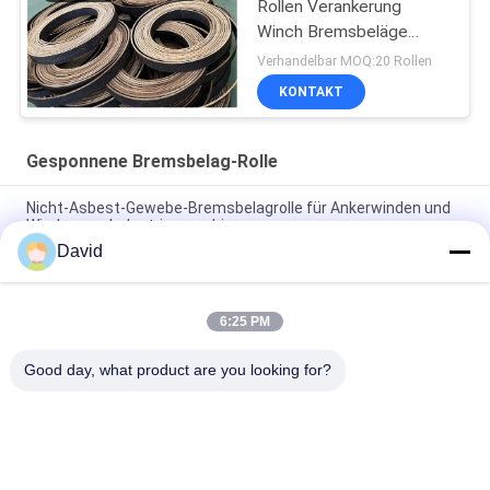
Rollen Verankerung
Winch Bremsbeläge
Schwarze Farbe
Verhandelbar MOQ:20 Rollen
Gewebte Bremsbeläge
KONTAKT
Gesponnene Bremsbelag-Rolle
Nicht-Asbest-Gewebe-Bremsbelagrolle für Ankerwinden und
Winden von Industriemaschinen
David
Asbestfrei gewebte Bremsschienenrolle für Zuckermühle
Traktor Kranichheber Aufzug
6:25 PM
Flexible Windenwindschleife Gewebte Bremsbelagrolle für
Capstan Lift Ölbohrmaschine
Good day, what product are you looking for?
Beliebte Kategorien
Alle
Bremsbelag-Rolle
Bremsrollenfutter