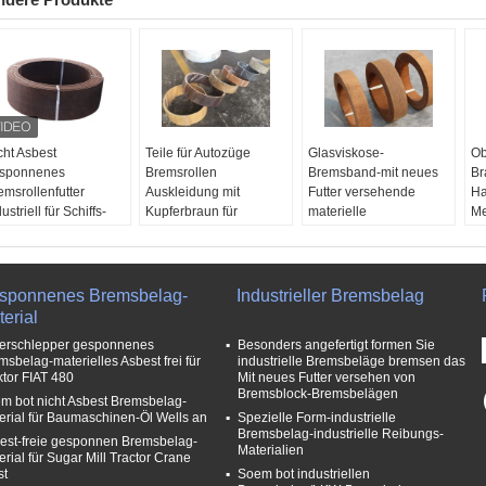
cht Asbest
Teile für Autozüge
Glasviskose-
Ob
sponnenes
Bremsrollen
Bremsband-mit neues
Br
emsrollenfutter
Auskleidung mit
Futter versehende
Ha
ustriell für Schiffs-
Kupferbraun für
materielle
Me
schinerie
Bremstrommel
Bescheinigung
in
wendung:
Bremsschuh
ISO9001
Ab
ustrielle
Ölwiderstand:
Material:
Messingdraht,
Au
emsanlage
Ausgezeichnet.
Harz, Glasfaser und
Ma
sponnenes Bremsbelag-
Industrieller Bremsbelag
eie Proben:
Verschleißfestigkeit:
Viskose, usw.
Ha
erial
rfügbar
Hervorragend
Kostenlose Proben:
Vi
erschlepper gesponnenes
Besonders angefertigt formen Sie
widerstand:
FOB-Hafen:
Qingdao,
Erhältlich
Ko
msbelag-materielles Asbest frei für
industrielle Bremsbeläge bremsen das
zellent
Shanghai
Ölwiderstand:
Er
ktor FIAT 480
Mit neues Futter versehen von
rben:
Schwarzes,
Material:
Messingdraht,
Ausgezeichnet.
Öl
Bremsblock-Bremsbelägen
m bot nicht Asbest Bremsbelag-
own, rötliches, Grau,
Harz, Glasfaser und
Farben:
Schwarzes,
Au
erial für Baumaschinen-Öl Wells an
Spezielle Form-industrielle
w.
Viskosefaser usw
Brown, rötliches, Grau,
Bremsbelag-industrielle Reibungs-
est-freie gesponnen Bremsbelag-
usw.
Materialien
erial für Sugar Mill Tractor Crane
st
Soem bot industriellen