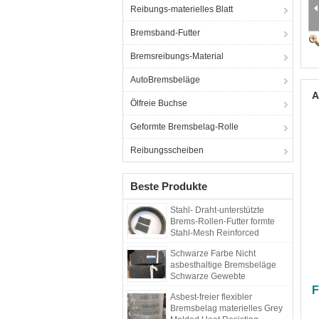
Reibungs-materielles Blatt
Bremsband-Futter
Bremsreibungs-Material
AutoBremsbeläge
A
Ölfreie Buchse
Geformte Bremsbelag-Rolle
Reibungsscheiben
Beste Produkte
Stahl- Draht-unterstützte
Brems-Rollen-Futter formte
Stahl-Mesh Reinforced
Rubber Material
Schwarze Farbe Nicht
asbesthaltige Bremsbeläge
Schwarze Gewebte
Bremsbeläge Dunkle Bremse
F
Asbest-freier flexibler
Bremsbelag materielles Grey