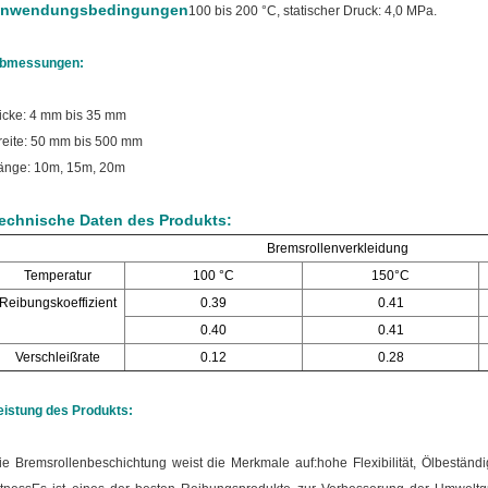
nwendungsbedingungen
100 bis 200 °C, statischer Druck: 4,0 MPa.
bmessungen:
icke: 4 mm bis 35 mm
reite: 50 mm bis 500 mm
änge: 10m, 15m, 20m
echnische Daten des Produkts:
Bremsrollenverkleidung
Temperatur
100 °C
150°C
Reibungskoeffizient
0.39
0.41
0.40
0.41
Verschleißrate
0.12
0.28
eistung des Produkts:
ie Bremsrollenbeschichtung weist die Merkmale auf:
hohe Flexibilität, Ölbeständi