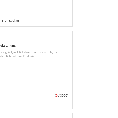
er Bremsbelag
rekt an uns
(
0
/ 3000)