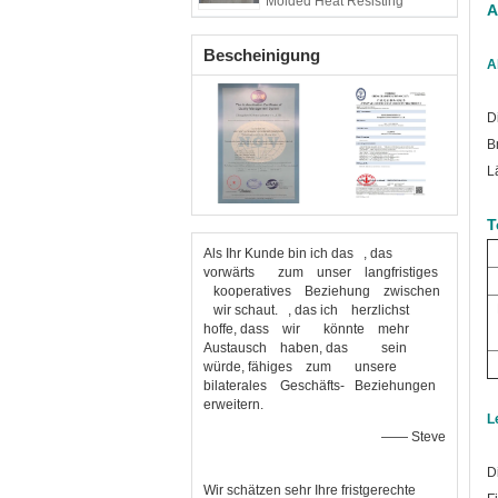
Molded Heat Resisting
A
Bescheinigung
A
D
B
L
T
Als Ihr Kunde bin ich das , das
vorwärts zum unser langfristiges
kooperatives Beziehung zwischen
wir schaut. , das ich herzlichst
hoffe, dass wir könnte mehr
Austausch haben, das sein
würde, fähiges zum unsere
bilaterales Geschäfts- Beziehungen
erweitern.
L
—— Steve
D
Wir schätzen sehr Ihre fristgerechte