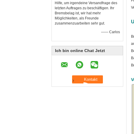
F
Hilfe, um irgendeine Versandfrage des
V
letzten Auftrages zu beschäftigen. Ihr
Bremsbelag ist, wir hat mehr
Möglichkeiten, als Freunde
U
zusammenzuarbeiten sehr gut.
—— Carlos
B
a
Ich bin online Chat Jetzt
B
B
B
V