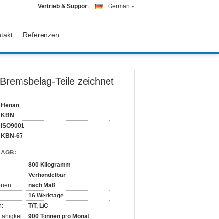
Vertrieb & Support
German
takt
Referenzen
 Bremsbelag-Teile zeichnet
Henan
KBN
ISO9001
KBN-67
d AGB:
800 Kilogramm
Verhandelbar
onen:
nach Maß
16 Werktage
n:
T/T, L/C
ähigkeit:
900 Tonnen pro Monat