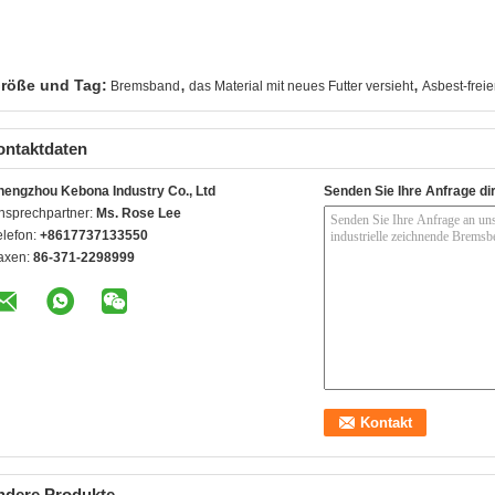
,
,
röße und Tag:
Bremsband
das Material mit neues Futter versieht
Asbest-frei
ontaktdaten
hengzhou Kebona Industry Co., Ltd
Senden Sie Ihre Anfrage di
nsprechpartner:
Ms. Rose Lee
elefon:
+8617737133550
axen:
86-371-2298999
ndere Produkte