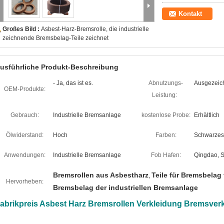
Kontakt
Großes Bild :
Asbest-Harz-Bremsrolle, die industrielle
zeichnende Bremsbelag-Teile zeichnet
usführliche Produkt-Beschreibung
- Ja, das ist es.
Abnutzungs-
Ausgezeich
OEM-Produkte:
Leistung:
Gebrauch:
Industrielle Bremsanlage
kostenlose Probe:
Erhältlich
Ölwiderstand:
Hoch
Farben:
Schwarzes,
Anwendungen:
Industrielle Bremsanlage
Fob Hafen:
Qingdao, 
Bremsrollen aus Asbestharz
Teile für Bremsbelag
,
Hervorheben:
Bremsbelag der industriellen Bremsanlage
abrikpreis Asbest Harz Bremsrollen Verkleidung Bremsverkl