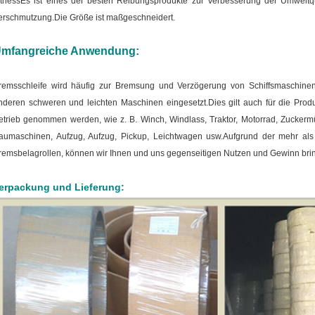
itness
Es ist eines der besten Reibungsprodukte zur Verbesserung der Umweltq
erschmutzung.
Die Größe ist maßgeschneidert.
mfangreiche Anwendung:
remsschleife wird häufig zur Bremsung und Verzögerung von Schiffsmaschine
nderen schweren und leichten Maschinen eingesetzt.
Dies gilt auch für die Prod
etrieb genommen werden, wie z. B. Winch, Windlass, Traktor, Motorrad, Zuckermü
aumaschinen, Aufzug, Aufzug, Pickup, Leichtwagen usw.Aufgrund der mehr als 
remsbelagrollen, können wir Ihnen und uns gegenseitigen Nutzen und Gewinn bri
erpackung und Lieferung: