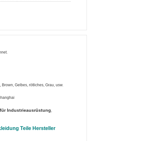
net.
 Brown, Gelbes, rötliches, Grau, usw.
Shanghai
 für Industrieausrüstung
,
eidung Teile Hersteller