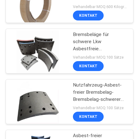
kundengebundene Länge
PRIVACY
Verhandelbar MOQ:600 Kilogramm
für Hebewinden-
KONTAKT
POLICY
Handkurbel
Bremsbeläge für
schwere Lkw
Asbestfreie
Bremsbeläge für
Verhandelbar MOQ:100 Sätze
Nutzfahrzeuge
KONTAKT
Nutzfahrzeug-Asbest-
freier Bremsbelag-
Bremsbelag-schwerer
LKW-Bremsbelag
Verhandelbar MOQ:100 Sätze
KONTAKT
Asbest-freier