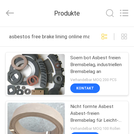
Kebona
Industry
Co.,
Produkte
Ltd.
All
Rights
Reserved.
HAUS
asbestos free brake lining online manufacture
PRODUKTE
Soem bot Asbest freien
Bremsbelag, industriellen
ÜBER
Bremsbelag an
UNS
Verhandelbar MOQ:200 PCS
KONTAKT
FABRIK-
Nicht formte Asbest
AUSFLUG
Asbest-freien
Bremsbelag für Leicht-
QUALITÄTSKONTROLLE
LKW
Verhandelbar MOQ:100 Rollen