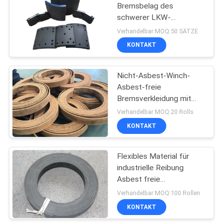
Bremsbelag des
schwerer LKW-
Bremsbelag-
Verhandelbar MOQ:50 SÄTZE
19094/0509127790/3057001
KONTAKT
BPW
Nicht-Asbest-Winch-
Asbest-freie
Bremsverkleidung mit
Messingdraht-Winch-
Verhandelbar MOQ:20 Rolls
Gewebter
KONTAKT
Bremsverkleidung
Flexibles Material für
industrielle Reibung
Asbest freie
Bremsschicht Rollen
Verhandelbar MOQ:100 Rollen
geformt
KONTAKT