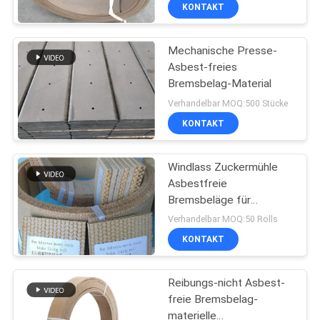
KONTAKT
TRETEN
Mechanische Presse-
SIE
Asbest-freies
MIT
Bremsbelag-Material
UNS
Verhandelbar MOQ:500 Stücke
IN
KONTAKT
VERBINDUNG
Windlass Zuckermühle
Asbestfreie
FORDERN
Bremsbeläge für
Baumaschinen
SIE EIN
Verhandelbar MOQ:50 Rolls
KONTAKT
ZITAT
Reibungs-nicht Asbest-
SITEMAP
freie Bremsbelag-
materielle