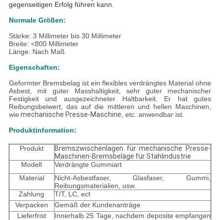
gegenseitigen Erfolg führen kann.
Normale Größen:
Stärke: 3 Millimeter bis 30 Millimeter
Breite: <800 Millimeter
Länge: Nach Maß
Eigenschaften:
Geformter Bremsbelag ist ein flexibles verdrängtes Material ohne
Asbest, mit guter Masshaltigkeit, sehr guter mechanischer
Festigkeit und ausgezeichneter Haltbarkeit. Er hat gutes
Reibungsbeiwert, das auf die mittleren und hellen Maschinen,
wie
mechanische Presse-Maschine
, etc. anwendbar ist.
Produktinformation:
Produkt
Bremszwischenlagen für mechanische Presse-
Maschinen-Bremsbeläge für Stahlindustrie
Modell
Verdrängte Gummiart
Material
Nicht-Asbestfaser, Glasfaser, Gummi,
Reibungsmaterialien, usw.
Zahlung
T/T, LC, ect
Verpacken
Gemäß der Kundenanträge
Lieferfrist
Innerhalb 25 Tage, nachdem deposite empfangen