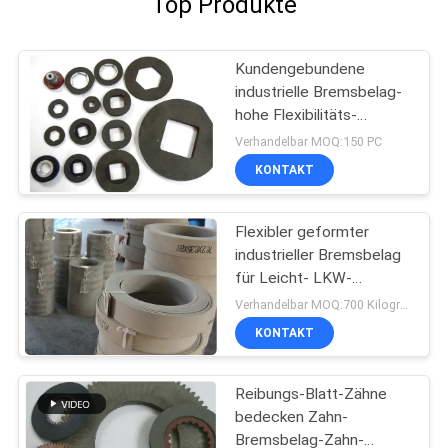
Top Produkte
Kundengebundene
industrielle Bremsbelag-
hohe Flexibilitäts-
Tasterzirkel-
Verhandelbar MOQ:150 PC
Bremsblöcke
KONTAKT
Flexibler geformter
industrieller Bremsbelag
für Leicht- LKW-
Aufnahmen-Motorrad
Verhandelbar MOQ:700 Kilogramm
KONTAKT
Reibungs-Blatt-Zähne
bedecken Zahn-
Bremsbelag-Zahn-