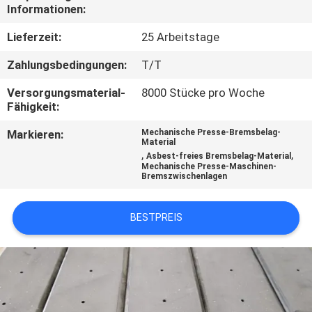
Informationen:
TRETEN
Lieferzeit:
25 Arbeitstage
SIE
Zahlungsbedingungen:
T/T
MIT
Versorgungsmaterial-
8000 Stücke pro Woche
UNS
Fähigkeit:
IN
Markieren:
Mechanische Presse-Bremsbelag-
Material
VERBINDUNG
,
,
Asbest-freies Bremsbelag-Material
Mechanische Presse-Maschinen-
Bremszwischenlagen
FORDERN
SIE EIN
BESTPREIS
ZITAT
SITEMAP