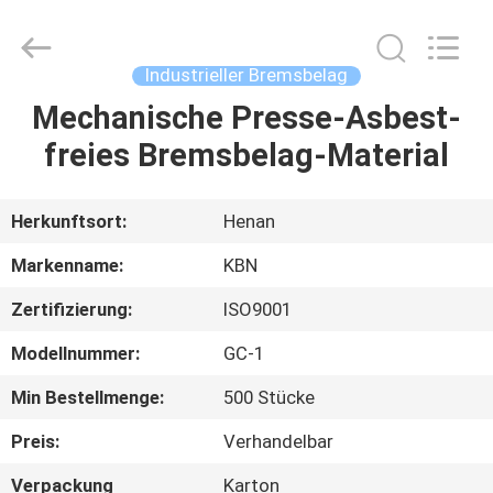
Kebona
Industry
Co.,
Ltd.
All
Industrieller Bremsbelag
Rights
Reserved.
Mechanische Presse-Asbest-
HAUS
freies Bremsbelag-Material
PRODUKTE
Herkunftsort:
Henan
ÜBER
Markenname:
KBN
UNS
Zertifizierung:
ISO9001
Modellnummer:
GC-1
FABRIK-
AUSFLUG
Min Bestellmenge:
500 Stücke
Preis:
Verhandelbar
QUALITÄTSKONTROLLE
Verpackung
Karton