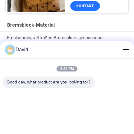
KONTAKT
Bremsblock-Material
Erdölbohrungs-Straßen-Bremsblock-gesponnene
Bremsbeläge für Bohrmaschinen
David
Asbestfreier gewebter Bremsbelag, gewebter Bremsblock,
gewebter Bremsbelag für Ölbohrungen
2:33 PM
Bohrmaschine Gewebte Bremsbeläge Harzbremsblöcke für
Ölbohranlage
Good day, what product are you looking for?
Beliebte Kategorien
Alle
Bremsbelag-Rolle
Bremsrollenfutter
Gesponnene 
Bremsblock-Material