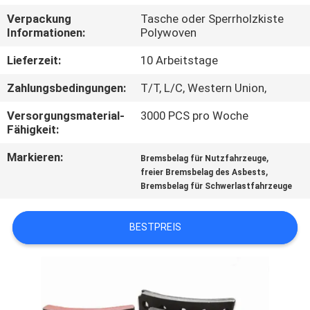
Verpackung
Tasche oder Sperrholzkiste
TRETEN
Informationen:
Polywoven
SIE
Lieferzeit:
10 Arbeitstage
MIT
Zahlungsbedingungen:
T/T, L/C, Western Union,
UNS
Versorgungsmaterial-
3000 PCS pro Woche
IN
Fähigkeit:
VERBINDUNG
Markieren:
,
Bremsbelag für Nutzfahrzeuge
,
freier Bremsbelag des Asbests
Bremsbelag für Schwerlastfahrzeuge
FORDERN
SIE EIN
BESTPREIS
ZITAT
SITEMAP