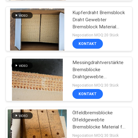
Kupferdraht Bremsblock
Draht Gewebter
Bremsblock Material
Messingdraht verstärkt
Negociation MOQ:20 Stück
KONTAKT
Messingdrahtverstärkte
Bremsblöcke
Drahtgewebte
Bremsblöcke für
Negociation MOQ:30 Stück
Ölbrunnen
KONTAKT
Ölfeldbremsblöcke
Ölfeldgewebte
Bremsblöcke Material für
Pile Driver Bohrgerät
Negociation MOQ:30 Stück