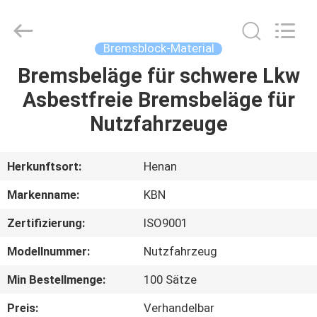
Kebona
Industry
Co.,
Ltd.
All
Bremsblock-Material
Rights
Reserved.
Bremsbeläge für schwere Lkw
HAUS
Asbestfreie Bremsbeläge für
PRODUKTE
Nutzfahrzeuge
ÜBER
Herkunftsort:
Henan
UNS
Markenname:
KBN
Zertifizierung:
ISO9001
FABRIK-
Modellnummer:
Nutzfahrzeug
AUSFLUG
Min Bestellmenge:
100 Sätze
QUALITÄTSKONTROLLE
Preis:
Verhandelbar