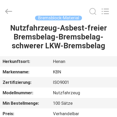
Kebona
Industry
Co.,
Ltd.
All
Bremsblock-Material
Rights
Reserved.
Nutzfahrzeug-Asbest-freier
HAUS
Bremsbelag-Bremsbelag-
PRODUKTE
schwerer LKW-Bremsbelag
ÜBER
Herkunftsort:
Henan
UNS
Markenname:
KBN
Zertifizierung:
ISO9001
FABRIK-
Modellnummer:
Nutzfahrzeug
AUSFLUG
Min Bestellmenge:
100 Sätze
QUALITÄTSKONTROLLE
Preis:
Verhandelbar