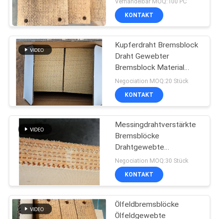
Verhandelbar MOQ:100 PC
KONTAKT
Kupferdraht Bremsblock
Draht Gewebter
Bremsblock Material
Messingdraht verstärkt
Negociation MOQ:20 Stück
KONTAKT
Messingdrahtverstärkte
Bremsblöcke
Drahtgewebte
Bremsblöcke für
Negociation MOQ:30 Stück
Ölbrunnen
KONTAKT
Ölfeldbremsblöcke
Ölfeldgewebte