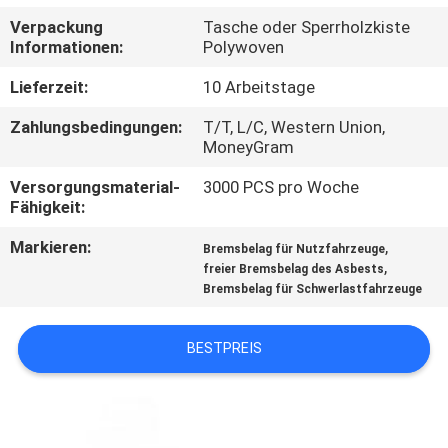
Verpackung
Tasche oder Sperrholzkiste
TRETEN
Informationen:
Polywoven
SIE
Lieferzeit:
10 Arbeitstage
MIT
Zahlungsbedingungen:
T/T, L/C, Western Union,
UNS
MoneyGram
IN
Versorgungsmaterial-
3000 PCS pro Woche
Fähigkeit:
VERBINDUNG
Markieren:
,
Bremsbelag für Nutzfahrzeuge
,
freier Bremsbelag des Asbests
FORDERN
Bremsbelag für Schwerlastfahrzeuge
SIE EIN
ZITAT
BESTPREIS
SITEMAP