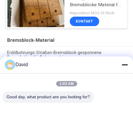
Bremsblöcke Material für
Pile Driver Bohrgerät
Negociation MOQ:30 Stück
KONTAKT
Bremsblock-Material
Erdölbohrungs-Straßen-Bremsblock-gesponnene
Bremsbeläge für Bohrmaschinen
David
Asbestfreier gewebter Bremsbelag, gewebter Bremsblock,
gewebter Bremsbelag für Ölbohrungen
1:03 AM
Bohrmaschine Gewebte Bremsbeläge Harzbremsblöcke für
Ölbohranlage
Good day, what product are you looking for?
Beliebte Kategorien
Alle
Bremsbelag-Rolle
Bremsrollenfutter