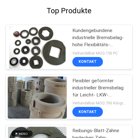
Top Produkte
Kundengebundene
industrielle Bremsbelag-
hohe Flexibilitäts-
Tasterzirkel-
Verhandelbar MOQ:150 PC
Bremsblöcke
KONTAKT
Flexibler geformter
industrieller Bremsbelag
für Leicht- LKW-
Aufnahmen-Motorrad
Verhandelbar MOQ:700 Kilogramm
KONTAKT
Reibungs-Blatt-Zähne
bedecken Zahn-