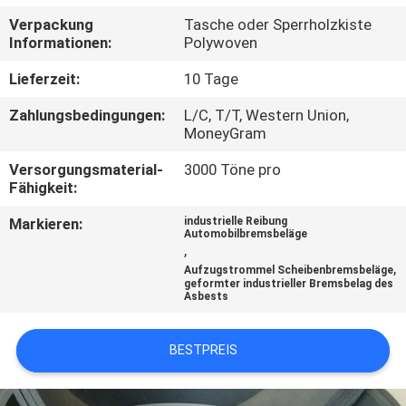
Verpackung
Tasche oder Sperrholzkiste
TRETEN
Informationen:
Polywoven
SIE
Lieferzeit:
10 Tage
MIT
Zahlungsbedingungen:
L/C, T/T, Western Union,
UNS
MoneyGram
IN
Versorgungsmaterial-
3000 Töne pro
Fähigkeit:
VERBINDUNG
Markieren:
industrielle Reibung
Automobilbremsbeläge
FORDERN
,
,
Aufzugstrommel Scheibenbremsbeläge
SIE EIN
geformter industrieller Bremsbelag des
Asbests
ZITAT
BESTPREIS
SITEMAP