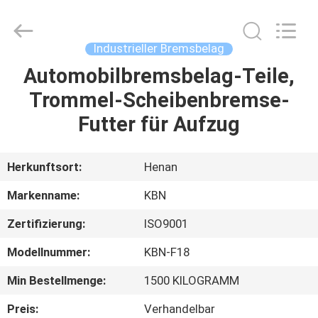
Kebona
Industry
Co.,
Ltd.
All
Industrieller Bremsbelag
Rights
Reserved.
Automobilbremsbelag-Teile,
HAUS
Trommel-Scheibenbremse-
PRODUKTE
Futter für Aufzug
ÜBER
Herkunftsort:
Henan
UNS
Markenname:
KBN
Zertifizierung:
ISO9001
FABRIK-
Modellnummer:
KBN-F18
AUSFLUG
Min Bestellmenge:
1500 KILOGRAMM
QUALITÄTSKONTROLLE
Preis:
Verhandelbar