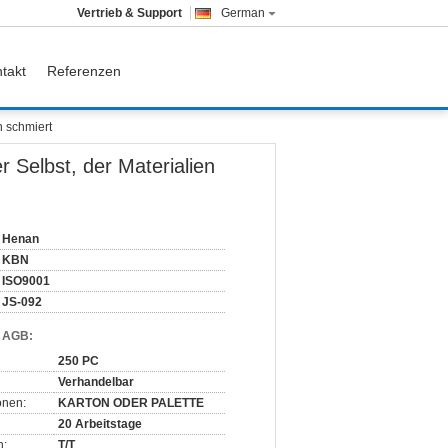
Vertrieb & Support
German
takt
Referenzen
h schmiert
 Selbst, der Materialien
Henan
KBN
ISO9001
JS-092
d AGB:
250 PC
Verhandelbar
onen:
KARTON ODER PALETTE
20 Arbeitstage
n:
T/T