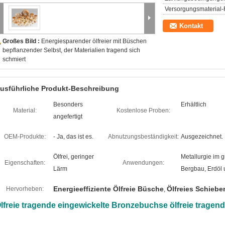
Versorgungsmaterial-F
Kontakt
Großes Bild :
Energiesparender ölfreier mit Büschen
bepflanzender Selbst, der Materialien tragend sich
schmiert
usführliche Produkt-Beschreibung
Besonders
Erhältlich
Material:
Kostenlose Proben:
angefertigt
OEM-Produkte:
- Ja, das ist es.
Abnutzungsbeständigkeit:
Ausgezeichnet.
Ölfrei, geringer
Metallurgie im 
Eigenschaften:
Anwendungen:
Lärm
Bergbau, Erdöl 
Energieeffiziente Ölfreie Büsche
Ölfreies Schiebe
Hervorheben:
,
lfreie tragende eingewickelte Bronzebuchse ölfreie tragen