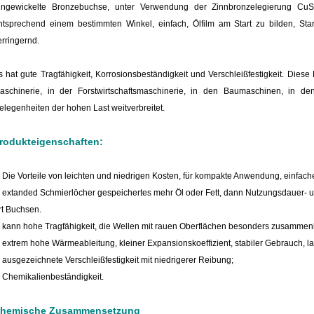
ingewickelte Bronzebuchse, unter Verwendung der Zinnbronzelegierung CuSn
ntsprechend einem bestimmten Winkel, einfach, Ölfilm am Start zu bilden, Sta
erringernd.
s hat gute Tragfähigkeit, Korrosionsbeständigkeit und Verschleißfestigkeit. Diese
aschinerie, in der Forstwirtschaftsmaschinerie, in den Baumaschinen, in
elegenheiten der hohen Last weitverbreitet.
rodukteigenschaften:
.
Die Vorteile von leichten und niedrigen Kosten, für kompakte Anwendung, einfaches
. extanded Schmierlöcher gespeichertes mehr Öl oder Fett, dann Nutzungsdauer
rt Buchsen.
. kann hohe Tragfähigkeit, die Wellen mit rauen Oberflächen besonders zusammen
. extrem hohe Wärmeableitung, kleiner Expansionskoeffizient, stabiler Gebrauch, 
. ausgezeichnete Verschleißfestigkeit mit niedrigerer Reibung;
. Chemikalienbeständigkeit.
hemische Zusammensetzung