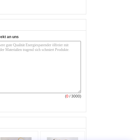
rekt an uns
(
0
/ 3000)