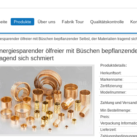
eite
Produkte
Über uns
Fabrik Tour
Qualitätskontrolle
Kon
esparender ölfreier mit Büschen bepflanzender Selbst, der Materialien tragend sic
nergiesparender ölfreier mit Büschen bepflanzender
ragend sich schmiert
Produktdetails:
Herkunftsort:
Markenname:
Zertifizierung:
Modellnummer:
Zahlung und Versan
Min Bestellmenge:
Preis:
Verpackung Informati
Lieferzeit:
Zahlungsbedingunge