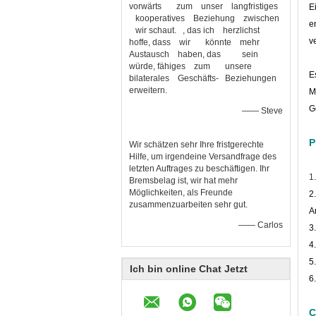
vorwärts zum unser langfristiges
E
kooperatives Beziehung zwischen
e
wir schaut. , das ich herzlichst
v
hoffe, dass wir könnte mehr
Austausch haben, das sein
würde, fähiges zum unsere
E
bilaterales Geschäfts- Beziehungen
erweitern.
M
G
—— Steve
P
Wir schätzen sehr Ihre fristgerechte
Hilfe, um irgendeine Versandfrage des
letzten Auftrages zu beschäftigen. Ihr
1
Bremsbelag ist, wir hat mehr
Möglichkeiten, als Freunde
2
zusammenzuarbeiten sehr gut.
A
—— Carlos
3
4
5
Ich bin online Chat Jetzt
6
C