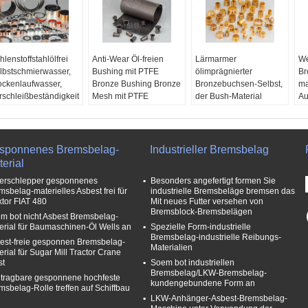
hlenstoffstahlölfrei
Anti-Wear Öl-freien
Lärmarmer
We
lbstschmierwasser,
Bushing mit PTFE
ölimprägnierter
Br
ockenlaufwasser,
Bronze Bushing Bronze
Bronzebuchsen-Selbst,
ma
rschleißbeständigkeit
Mesh mit PTFE
der Bush-Material
Au
wendungen:
Bushings
schmiert
Ko
tallurgie im großen
Material:
Besonders
Abnutzungsbeständigkeit:
Er
d ganzen,
angefertigt
Ausgezeichnet.
Ab
tomobilindustrie,
Kostenlose Proben:
-
Eigenschaften:
Ölfrei,
Au
sponnenes Bremsbelag-
Industrieller Bremsbelag
rgbau, Erdöl usw.
Ja, das ist es.
geringer Lärm
Ei
erial
terial:
Besonders
OEM-Produkte:
- Ja,
Anwendungen:
ge
erschlepper gesponnenes
Besonders angefertigt formen Sie
gefertigt
das ist es.
Metallurgie im großen
An
msbelag-materielles Asbest frei für
industrielle Bremsbeläge bremsen das
stenlose Proben:
-
Abnutzungsbeständigkeit:
und ganzen,
Me
ktor FIAT 480
Mit neues Futter versehen von
 das ist es.
Ausgezeichnet.
Automobilindustrie,
un
Bremsblock-Bremsbelägen
m bot nicht Asbest Bremsbelag-
M-Produkte:
- Ja,
Bergbau, Erdöl usw.
Au
erial für Baumaschinen-Öl Wells an
Spezielle Form-industrielle
 ist es.
OEM-Produkte:
- Ja,
Be
Bremsbelag-industrielle Reibungs-
est-freie gesponnen Bremsbelag-
das ist es.
Materialien
erial für Sugar Mill Tractor Crane
st
Soem bot industriellen
Bremsbelag/LKW-Bremsbelag-
 tragbare gesponnene hochfeste
kundengebundene Form an
msbelag-Rolle treffen auf Schiffbau
LKW-Anhänger-Asbest-Bremsbelag-