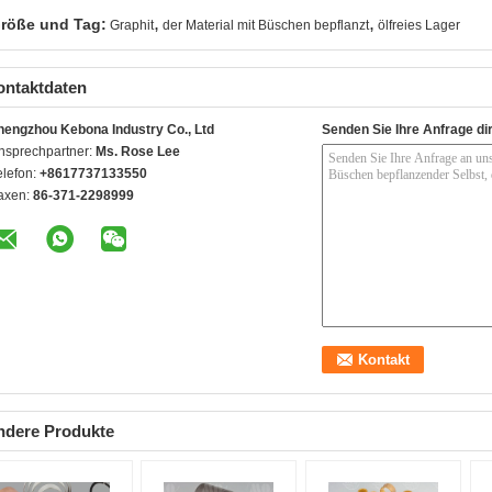
,
,
röße und Tag:
Graphit
der Material mit Büschen bepflanzt
ölfreies Lager
ontaktdaten
hengzhou Kebona Industry Co., Ltd
Senden Sie Ihre Anfrage di
nsprechpartner:
Ms. Rose Lee
elefon:
+8617737133550
axen:
86-371-2298999
ndere Produkte