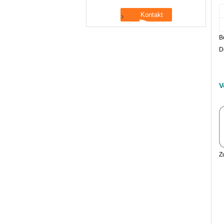
B
D
V
Z