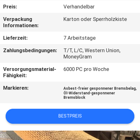
Preis:
Verhandelbar
TRETEN
Verpackung
Karton oder Sperrholzkiste
SIE
Informationen:
MIT
Lieferzeit:
7 Arbeitstage
UNS
Zahlungsbedingungen:
T/T, L/C, Western Union,
IN
MoneyGram
VERBINDUNG
Versorgungsmaterial-
6000 PC pro Woche
Fähigkeit:
FORDERN
Markieren:
,
Asbest-freier gesponnener Bremsbelag
Öl-Widerstand-gesponnener
SIE EIN
Bremsblock
ZITAT
BESTPREIS
SITEMAP