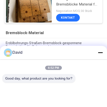
Bremsblöcke Material für
Pile Driver Bohrgerät
Negociation MOQ:30 Stück
KONTAKT
Bremsblock-Material
Erdölbohrungs-Straßen-Bremsblock-gesponnene
Bremsbeläge für Bohrmaschinen
David
Bohrmaschine Gewebte Bremsbeläge Harzbremsblöcke für
Ölbohranlage
6:52 PM
Asbest-freier Bremsblock-Material-Öl-Widerstand für
Pfahlrammen
Good day, what product are you looking for?
Beliebte Kategorien
Alle
Bremsbelag-Rolle
Bremsrollenfutter