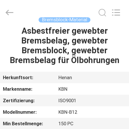
Kebona
Industry
Co.,
Ltd.
All
Bremsblock-Material
Rights
Reserved.
Asbestfreier gewebter
HAUS
Bremsbelag, gewebter
PRODUKTE
Bremsblock, gewebter
Bremsbelag für Ölbohrungen
ÜBER
UNS
Herkunftsort:
Henan
Markenname:
KBN
FABRIK-
Zertifizierung:
ISO9001
AUSFLUG
Modellnummer:
KBN-B12
QUALITÄTSKONTROLLE
Min Bestellmenge:
150 PC