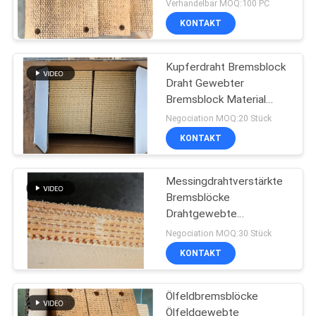
Verhandelbar MOQ:100 PC
KONTAKT
Kupferdraht Bremsblock
Draht Gewebter
Bremsblock Material
Messingdraht verstärkt
Negociation MOQ:20 Stück
KONTAKT
Messingdrahtverstärkte
Bremsblöcke
Drahtgewebte
Bremsblöcke für
Negociation MOQ:30 Stück
Ölbrunnen
KONTAKT
Ölfeldbremsblöcke
Ölfeldgewebte