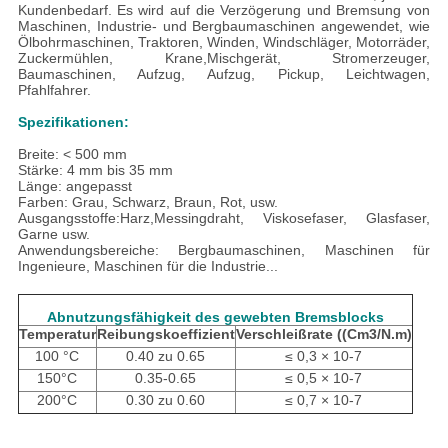
Kundenbedarf.
Es wird auf die Verzögerung und Bremsung von
Maschinen, Industrie- und Bergbaumaschinen angewendet, wie
Ölbohrmaschinen, Traktoren, Winden, Windschläger, Motorräder,
Zuckermühlen, Krane,Mischgerät, Stromerzeuger,
Baumaschinen, Aufzug, Aufzug, Pickup, Leichtwagen,
Pfahlfahrer.
Spezifikationen:
Breite: < 500 mm
Stärke: 4 mm bis 35 mm
Länge: angepasst
Farben: Grau, Schwarz, Braun, Rot, usw.
Ausgangsstoffe:
Harz,
Messingdraht, Viskosefaser, Glasfaser,
Garne usw.
Anwendungsbereiche: Bergbaumaschinen, Maschinen für
Ingenieure, Maschinen für die Industrie...
Abnutzungsfähigkeit des gewebten Bremsblocks
Temperatur
Reibungskoeffizient
Verschleißrate ((Cm
3/N.m)
100 °C
0.40 zu 0.65
≤ 0,3 × 10-7
150°C
0.35-0.65
≤ 0,5 × 10-7
200°C
0.30 zu 0.60
≤ 0,7 × 10-7