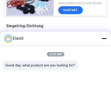
Siegelring-Dichtung
Verhandelbar MOQ:2000 Stücke
KONTAKT
Siegelring-Dichtung
Achszylinder-haltbare staubdichte Siegelring-Dichtung
David
Hydraulische y-Art Polyurethan-Siegelring-Dichtung
2:01 AM
O-Typ Gummi-Wasserdichte Staubdichtungsringdichtung für
Zylinder, Lager
Good day, what product are you looking for?
Beliebte Kategorien
Alle
Bremsbelag-Rolle
Bremsrollenfutter
Gesponnene 
Bremsblock-Material
Bremsbelag-Rolle