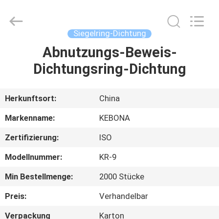
Kebona
Industry
Co.,
Ltd.
All
Siegelring-Dichtung
Rights
Reserved.
Abnutzungs-Beweis-
HAUS
Dichtungsring-Dichtung
PRODUKTE
Herkunftsort:
China
ÜBER
Markenname:
KEBONA
UNS
Zertifizierung:
ISO
Modellnummer:
KR-9
FABRIK-
AUSFLUG
Min Bestellmenge:
2000 Stücke
Preis:
Verhandelbar
QUALITÄTSKONTROLLE
Verpackung
Karton