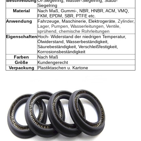
Beschreibung
Öl-Siegelring, Wasser-Siegelring, Staub-
Siegelring
Material
Nach Maß, Gummi-, NBR, HNBR, ACM, VMQ,
FKM, EPDM, SBR, PTFE etc.
Anwendung
Fahrzeuge, Maschinerie, Elektrogeräte
, Zylinder,
Lager, Pumpen, Wasserleitungen, Ventile,
sprühend, chemische Rohrleitungen
Eigenschaften
Hoch- Widerstand der niedrigen Temperatur,
Ölwiderstand, Wasserbeständigkeit,
Säurebeständigkeit, Verschleißfestigkeit,
Korrosionsbeständigkeit
Farben
Nach Maß
Größe
Kundengerecht
Verpackung
Plastiktaschen u. Kartone