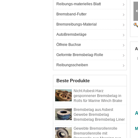
Reibungs-materielles Blatt
Bremsband-Futter
Bremsreibungs-Material
AutoBremsbeläge
Ölfreie Buchse
A
Geformte Bremsbelag-Rolle
Reibungsscheiben
Beste Produkte
Nicht Asbest-Harz
gesponnener Bremsbelag in
Rolls für Marine Winch Brake
Lining Roll
Bremsbelag aus Asbest
A
Gewebe Bremsbelag
Bremsbelag Bremsbelag Liner
mit Messing
M
Gewebte Bremsrollenrolle
Bremsrollenrolle mit