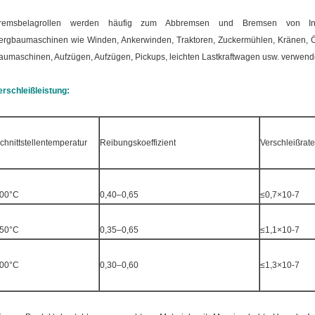
remsbelagrollen werden häufig zum Abbremsen und Bremsen von Inge
ergbaumaschinen wie Winden, Ankerwinden, Traktoren, Zuckermühlen, Kränen, Ö
aumaschinen, Aufzügen, Aufzügen, Pickups, leichten Lastkraftwagen usw. verwend
erschleißleistung:
chnittstellentemperatur
Reibungskoeffizient
Verschleißrat
00°C
0,40–0,65
≤0,7×10-7
50°C
0,35–0,65
≤1,1×10-7
00°C
0,30–0,60
≤1,3×10-7