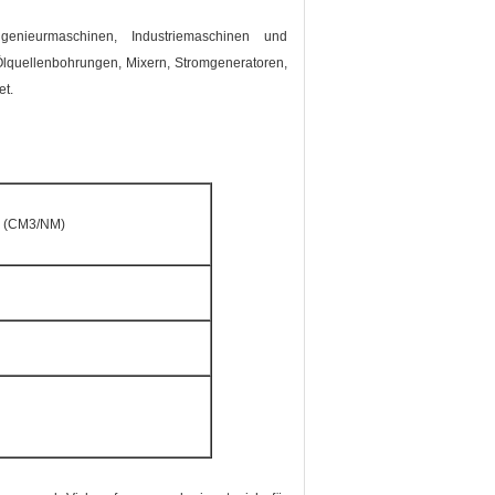
nieurmaschinen, Industriemaschinen und
lquellenbohrungen, Mixern, Stromgeneratoren,
et.
e (CM3/NM)