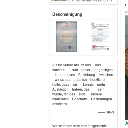
Bremsrolle aus Messing aus
Asbest
B
A
Bescheinigung
Als Ihr Kunde bin ich das , das
vorwärts zum unser langfristiges
kooperatives Beziehung zwischen
wir schaut. , das ich herzlichst
hoffe, dass wir könnte mehr
Austausch haben, das sein
würde, fähiges zum unsere
bilaterales Geschäfts- Beziehungen
erweitern.
—— Steve
A
Wir schätzen sehr Ihre fristgerechte