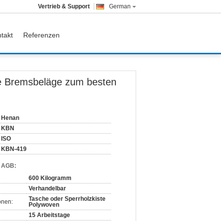
Vertrieb & Support
German
takt
Referenzen
e Bremsbeläge zum besten
Henan
KBN
ISO
KBN-419
d AGB:
600 Kilogramm
Verhandelbar
Tasche oder Sperrholzkiste
onen:
Polywoven
15 Arbeitstage