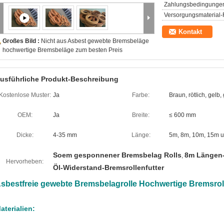
Zahlungsbedingunge
Versorgungsmaterial-F
Kontakt
Großes Bild :
Nicht aus Asbest gewebte Bremsbeläge
hochwertige Bremsbeläge zum besten Preis
usführliche Produkt-Beschreibung
Kostenlose Muster:
Ja
Farbe:
Braun, rötlich, gelb
OEM:
Ja
Breite:
≤ 600 mm
Dicke:
4-35 mm
Länge:
5m, 8m, 10m, 15m 
Soem gesponnener Bremsbelag Rolls
8m Längen-
,
Hervorheben:
Öl-Widerstand-Bremsrollenfutter
sbestfreie gewebte Bremsbelagrolle Hochwertige Bremsrol
aterialien: