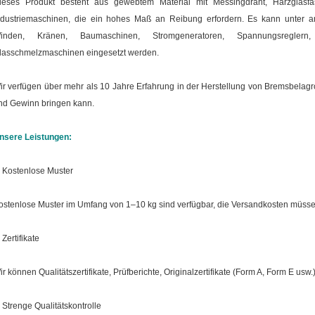
ieses Produkt besteht aus gewebtem Material mit Messingdraht, Harzglasfa
ndustriemaschinen, die ein hohes Maß an Reibung erfordern. Es kann unter a
inden, Kränen, Baumaschinen, Stromgeneratoren, Spannungsreglern,
lasschmelzmaschinen eingesetzt werden.
ir verfügen über mehr als 10 Jahre Erfahrung in der Herstellung von Bremsbelag
nd Gewinn bringen kann.
nsere Leistungen:
. Kostenlose Muster
ostenlose Muster im Umfang von 1–10 kg sind verfügbar, die Versandkosten müss
 Zertifikate
ir können Qualitätszertifikate, Prüfberichte, Originalzertifikate (Form A, Form E usw.
. Strenge Qualitätskontrolle