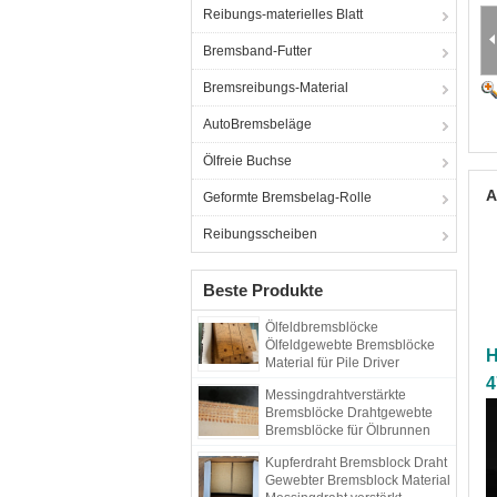
Reibungs-materielles Blatt
Bremsband-Futter
Bremsreibungs-Material
AutoBremsbeläge
Ölfreie Buchse
A
Geformte Bremsbelag-Rolle
Reibungsscheiben
Beste Produkte
Ölfeldbremsblöcke
Ölfeldgewebte Bremsblöcke
H
Material für Pile Driver
Bohrgerät
4
Messingdrahtverstärkte
Bremsblöcke Drahtgewebte
Bremsblöcke für Ölbrunnen
Kupferdraht Bremsblock Draht
Gewebter Bremsblock Material