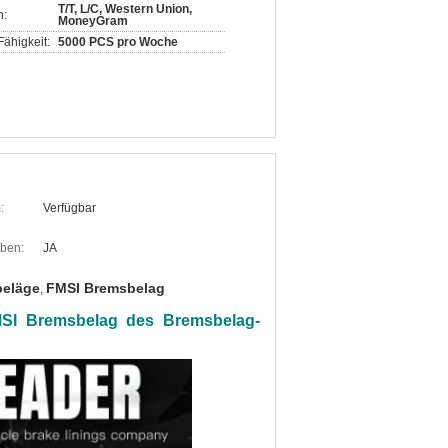
T/T, L/C, Western Union,
n:
MoneyGram
ähigkeit:
5000 PCS pro Woche
:
Verfügbar
oben:
JA
beläge
FMSI Bremsbelag
,
SI Bremsbelag des Bremsbelag-