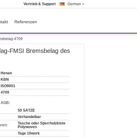
Vertrieb & Support
German
takt
Referenzen
msbelag-4709
lag-FMSI Bremsbelag des
Henan
KBN
ISO9001
4709
d AGB:
50 SÄTZE
Verhandelbar
Tasche oder Sperrholzkiste
onen:
Polywoven
Tage 10work