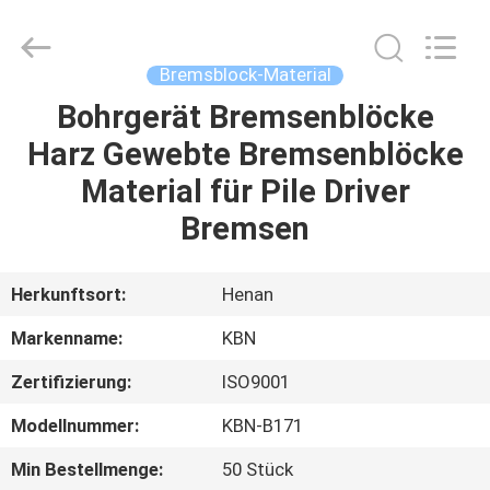
Kebona
Industry
Co.,
Ltd.
All
Bremsblock-Material
Rights
Reserved.
Bohrgerät Bremsenblöcke
HAUS
Harz Gewebte Bremsenblöcke
PRODUKTE
Material für Pile Driver
Bremsen
ÜBER
UNS
Herkunftsort:
Henan
Markenname:
KBN
FABRIK-
Zertifizierung:
ISO9001
AUSFLUG
Modellnummer:
KBN-B171
QUALITÄTSKONTROLLE
Min Bestellmenge:
50 Stück