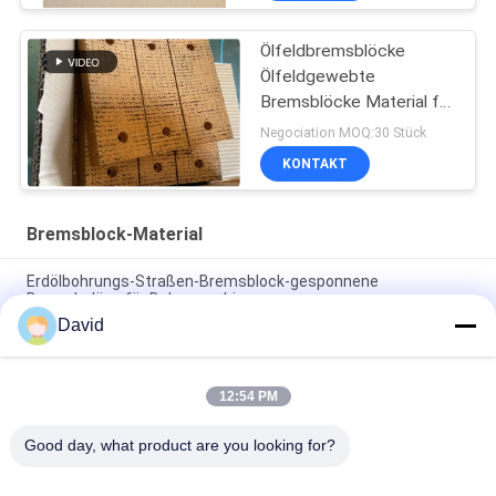
Ölfeldbremsblöcke
Ölfeldgewebte
Bremsblöcke Material für
Pile Driver Bohrgerät
Negociation MOQ:30 Stück
KONTAKT
Bremsblock-Material
Erdölbohrungs-Straßen-Bremsblock-gesponnene
Bremsbeläge für Bohrmaschinen
David
Asbestfreier gewebter Bremsbelag, gewebter Bremsblock,
gewebter Bremsbelag für Ölbohrungen
12:54 PM
Bohrmaschine Gewebte Bremsbeläge Harzbremsblöcke für
Ölbohranlage
Good day, what product are you looking for?
Beliebte Kategorien
Alle