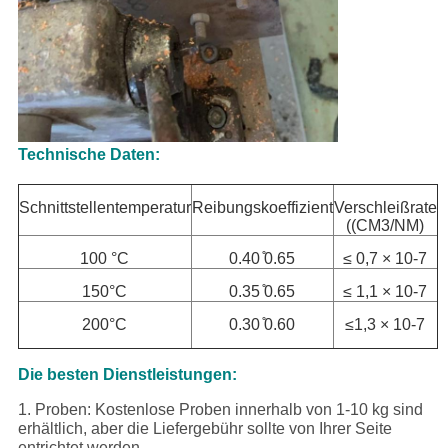
Technische Daten:
Schnittstellentemperatur
Reibungskoeffizient
Verschleißrate
((CM3/NM)
100 °C
0.40 ̊0.65
≤ 0,7 × 10-7
150°C
0.35 ̊0.65
≤ 1,1 × 10-7
200°C
0.30 ̊0.60
≤1,3 × 10-7
Die besten Dienstleistungen:
1. Proben: Kostenlose Proben innerhalb von 1-10 kg sind
erhältlich, aber die Liefergebühr sollte von Ihrer Seite
entrichtet werden.