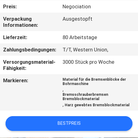
Preis:
Negociation
TRETEN
Verpackung
Ausgestopft
SIE
Informationen:
MIT
Lieferzeit:
80 Arbeitstage
UNS
Zahlungsbedingungen:
T/T, Western Union,
IN
Versorgungsmaterial-
3000 Stück pro Woche
VERBINDUNG
Fähigkeit:
Markieren:
Material für die Bremsenblöcke der
FORDERN
Bohrmaschine
,
SIE EIN
Bremsschrauberbremsen
Bremsblockmaterial
,
ZITAT
Harz gewebtes Bremsblockmaterial
BESTPREIS
SITEMAP