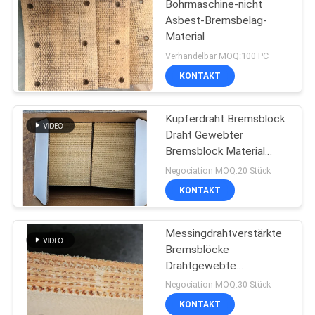
Bohrmaschine-nicht
Asbest-Bremsbelag-
Material
Verhandelbar MOQ:100 PC
KONTAKT
Kupferdraht Bremsblock
Draht Gewebter
Bremsblock Material
Messingdraht verstärkt
Negociation MOQ:20 Stück
KONTAKT
Messingdrahtverstärkte
Bremsblöcke
Drahtgewebte
Bremsblöcke für
Negociation MOQ:30 Stück
Ölbrunnen
KONTAKT