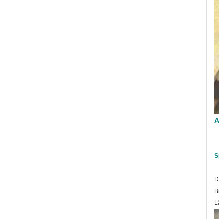
A
S
D
B
L