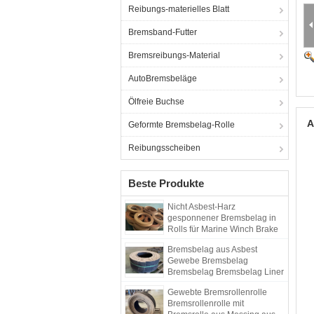
Reibungs-materielles Blatt
Bremsband-Futter
Bremsreibungs-Material
AutoBremsbeläge
Ölfreie Buchse
A
Geformte Bremsbelag-Rolle
Reibungsscheiben
Beste Produkte
Nicht Asbest-Harz
gesponnener Bremsbelag in
Rolls für Marine Winch Brake
Lining Roll
Bremsbelag aus Asbest
Gewebe Bremsbelag
Bremsbelag Bremsbelag Liner
mit Messing
Gewebte Bremsrollenrolle
Bremsrollenrolle mit