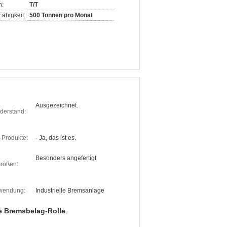
n:
T/T
ähigkeit:
500 Tonnen pro Monat
Ausgezeichnet.
derstand:
Produkte:
- Ja, das ist es.
Besonders angefertigt
rößen:
wendung:
Industrielle Bremsanlage
 Bremsbelag-Rolle
,