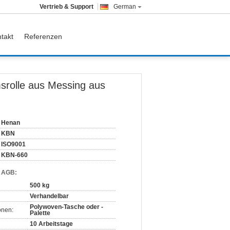
Vertrieb & Support
German
takt
Referenzen
msrolle aus Messing aus
Henan
KBN
ISO9001
KBN-660
d AGB:
500 kg
Verhandelbar
Polywoven-Tasche oder -
onen:
Palette
10 Arbeitstage