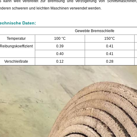
s kann weit verbreitet zur Bremsung und Verzögerung von Schiffsmaschinen
nderen schweren und leichten Maschinen verwendet werden.
echnische Daten:
Gewebte Bremsschleife
Temperatur
100 °C
150°C
Reibungskoeffizient
0.39
0.41
0.40
0.41
Verschleißrate
0.12
0.28