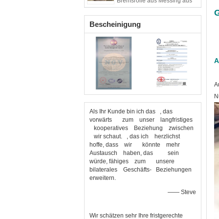
Bremsrolle aus Messing aus
Asbest
G
Bescheinigung
A
A
N
Als Ihr Kunde bin ich das , das
vorwärts zum unser langfristiges
kooperatives Beziehung zwischen
wir schaut. , das ich herzlichst
hoffe, dass wir könnte mehr
Austausch haben, das sein
würde, fähiges zum unsere
bilaterales Geschäfts- Beziehungen
erweitern.
—— Steve
Wir schätzen sehr Ihre fristgerechte