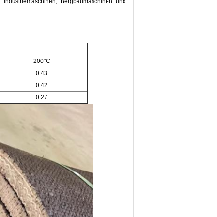
, Industriemaschinen, Bergbaumaschinen und
200°C
0.43
0.42
0.27