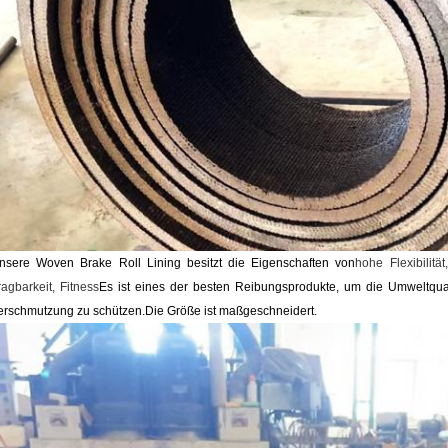
nsere Woven Brake Roll Lining besitzt die Eigenschaften von
hohe Flexibilität
ragbarkeit, Fitness
Es ist eines der besten Reibungsprodukte, um die Umweltqua
erschmutzung zu schützen.
Die Größe ist maßgeschneidert.