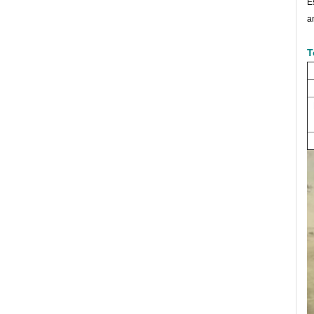
E
a
T