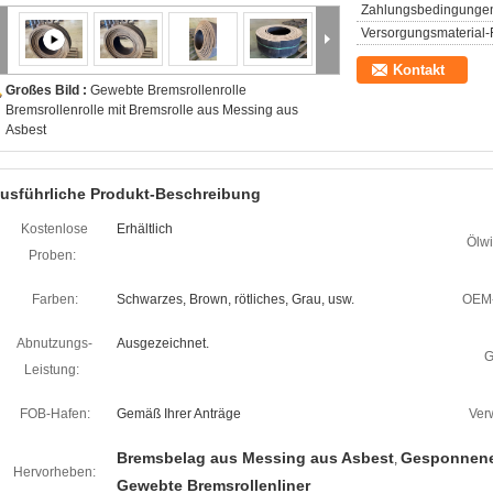
Zahlungsbedingunge
Versorgungsmaterial-F
Kontakt
Großes Bild :
Gewebte Bremsrollenrolle
Bremsrollenrolle mit Bremsrolle aus Messing aus
Asbest
usführliche Produkt-Beschreibung
Kostenlose
Erhältlich
Ölwi
Proben:
Farben:
Schwarzes, Brown, rötliches, Grau, usw.
OEM-
Abnutzungs-
Ausgezeichnet.
G
Leistung:
FOB-Hafen:
Gemäß Ihrer Anträge
Ver
Bremsbelag aus Messing aus Asbest
Gesponnene
,
Hervorheben:
Gewebte Bremsrollenliner