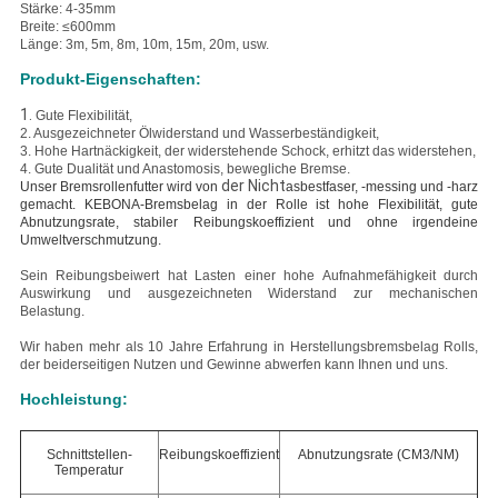
Stärke: 4-35mm
Breite: ≤600mm
Länge: 3m, 5m, 8m, 10m, 15m, 20m, usw.
Produkt-Eigenschaften:
1.
Gute Flexibilität,
2. Ausgezeichneter
Ölwiderstand und Wasserbeständigkeit,
3. Hohe
Hartnäckigkeit, der widerstehende Schock, erhitzt das widerstehen,
4. Gute Dualität und Anastomosis, bewegliche Bremse.
der Nicht
Unser Bremsrollenfutter wird von
asbestfaser, -messing und -harz
gemacht. KEBONA-Bremsbelag in der Rolle ist hohe Flexibilität, gute
Abnutzungsrate, stabiler Reibungskoeffizient und ohne irgendeine
Umweltverschmutzung.
Sein Reibungsbeiwert hat Lasten einer hohe Aufnahmefähigkeit durch
Auswirkung und ausgezeichneten Widerstand zur mechanischen
Belastung.
Wir haben mehr als 10 Jahre Erfahrung in Herstellungsbremsbelag Rolls,
der beiderseitigen Nutzen und Gewinne abwerfen kann Ihnen und uns.
Hochleistung:
Schnittstellen-
Reibungskoeffizient
Abnutzungsrate (CM3/NM)
Temperatur