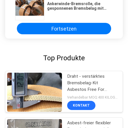
Ankerwinde-Bremsrolle, die
gesponnenen Bremsbelag mit
Kupferdraht nach innen zeichnet
Fortsetzen
Top Produkte
Draht - verstärktes
Bremsbelag-Kit
Asbestos Free For
Winch-Öl Wells
Verhandelbar MOQ:400 KILOGRAMM
KONTAKT
Asbest-freier flexibler