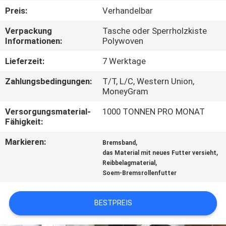
Preis:
Verhandelbar
TRETEN
Verpackung
Tasche oder Sperrholzkiste
SIE
Informationen:
Polywoven
MIT
Lieferzeit:
7 Werktage
UNS
Zahlungsbedingungen:
T/T, L/C, Western Union,
IN
MoneyGram
VERBINDUNG
Versorgungsmaterial-
1000 TONNEN PRO MONAT
Fähigkeit:
FORDERN
Markieren:
,
Bremsband
,
das Material mit neues Futter versieht
SIE EIN
,
Reibbelagmaterial
ZITAT
Soem-Bremsrollenfutter
BESTPREIS
SITEMAP