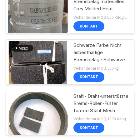
Bremsbelag materielles
Grey Molded Heat
Resisting
Verhandelbar MOQ:600 Kilogramm
KONTAKT
Schwarze Farbe Nicht
asbesthaltige
Bremsbeläge Schwarze
Gewebte Bremsbeläge
Verhandelbar MOQ:500 kg
Dunkle Bremse
KONTAKT
Stahl- Draht-unterstützte
Brems-Rollen-Futter
formte Stahl-Mesh
Reinforced Rubber
Verhandelbar MOQ:1000 Kilogramm
Material
KONTAKT