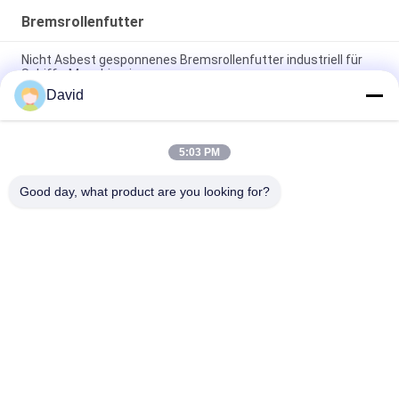
Bremsrollenfutter
Nicht Asbest gesponnenes Bremsrollenfutter industriell für
Schiffs-Maschinerie
David
Teile für Autozüge Bremsrollen Auskleidung mit Kupferbraun
für Bremstrommel Bremsschuh
5:03 PM
Glasviskose-Bremsband-mit neues Futter versehende
materielle Bescheinigung ISO9001
Good day, what product are you looking for?
Beliebte Kategorien
Alle
Bremsbelag-Rolle
Bremsrollenfutter
Gesponnene 
Bremsblock-Material
Bremsbelag-Rolle
Gesponnenes 
Industrieller 