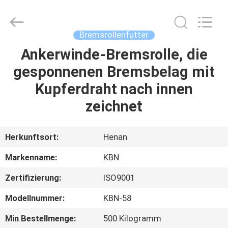
Kebona
Industry
Co.,
Ltd.
All
Bremsrollenfutter
Rights
Reserved.
Ankerwinde-Bremsrolle, die
HAUS
gesponnenen Bremsbelag mit
PRODUKTE
Kupferdraht nach innen
zeichnet
ÜBER
UNS
Herkunftsort:
Henan
Markenname:
KBN
FABRIK-
Zertifizierung:
ISO9001
AUSFLUG
Modellnummer:
KBN-58
QUALITÄTSKONTROLLE
Min Bestellmenge:
500 Kilogramm