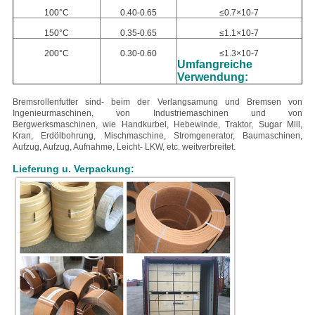
100°C
0.40-0.65
≤0.7×10-7
150°C
0.35-0.65
≤1.1×10-7
200°C
0.30-0.60
≤1.3×10-7
Umfangreiche
Verwendung:
Bremsrollenfutter sind- beim der Verlangsamung und Bremsen von
Ingenieurmaschinen, von Industriemaschinen und von
Bergwerksmaschinen, wie Handkurbel, Hebewinde, Traktor, Sugar Mill,
Kran, Erdölbohrung, Mischmaschine, Stromgenerator, Baumaschinen,
Aufzug, Aufzug, Aufnahme, Leicht- LKW, etc. weitverbreitet.
Lieferung u. Verpackung: