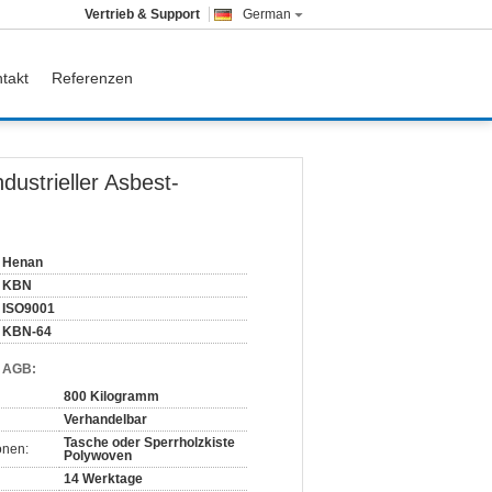
Vertrieb & Support
German
takt
Referenzen
ustrieller Asbest-
Henan
KBN
ISO9001
KBN-64
d AGB:
800 Kilogramm
Verhandelbar
Tasche oder Sperrholzkiste
onen:
Polywoven
14 Werktage