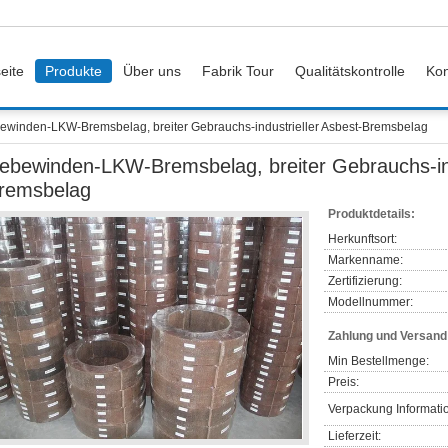
eite
Produkte
Über uns
Fabrik Tour
Qualitätskontrolle
Kon
ewinden-LKW-Bremsbelag, breiter Gebrauchs-industrieller Asbest-Bremsbelag
ebewinden-LKW-Bremsbelag, breiter Gebrauchs-ind
remsbelag
Produktdetails:
Herkunftsort:
Markenname:
Zertifizierung:
Modellnummer:
Zahlung und Versan
Min Bestellmenge:
Preis:
Verpackung Informati
Lieferzeit: