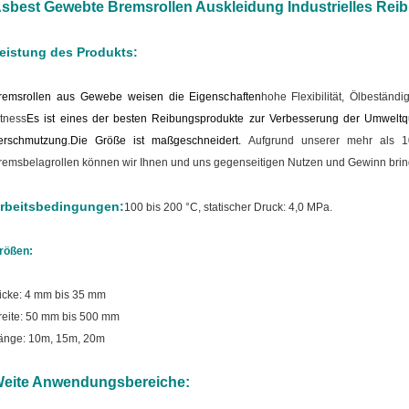
sbest Gewebte Bremsrollen Auskleidung Industrielles Reib
eistung des Produkts:
remsrollen aus Gewebe weisen die Eigenschaften
hohe Flexibilität, Ölbeständig
itness
Es ist eines der besten Reibungsprodukte zur Verbesserung der Umweltq
erschmutzung.
Die Größe ist maßgeschneidert.
Aufgrund unserer mehr als 10
remsbelagrollen können wir Ihnen und uns gegenseitigen Nutzen und Gewinn brin
rbeitsbedingungen:
100 bis 200 °C, statischer Druck: 4,0 MPa.
rößen:
icke: 4 mm bis 35 mm
reite: 50 mm bis 500 mm
änge: 10m, 15m, 20m
eite Anwendungsbereiche: