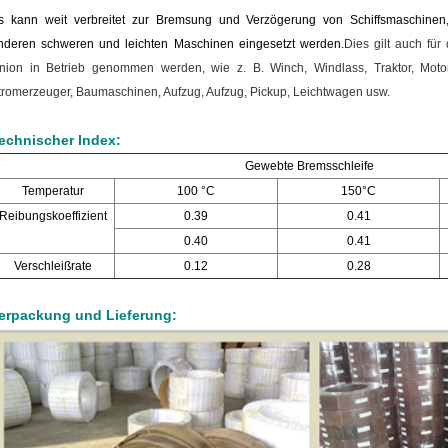
s kann weit verbreitet zur Bremsung und Verzögerung von Schiffsmaschinen
nderen schweren und leichten Maschinen eingesetzt werden.
Dies gilt auch für
nion in Betrieb genommen werden, wie z. B. Winch, Windlass, Traktor, Motor
tromerzeuger, Baumaschinen, Aufzug, Aufzug, Pickup, Leichtwagen usw.
echnischer Index:
Gewebte Bremsschleife
Temperatur
100 °C
150°C
Reibungskoeffizient
0.39
0.41
0.40
0.41
Verschleißrate
0.12
0.28
erpackung und Lieferung: