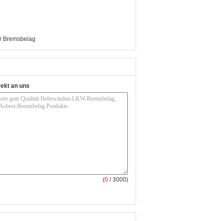
er Bremsbelag
rekt an uns
(
0
/ 3000)