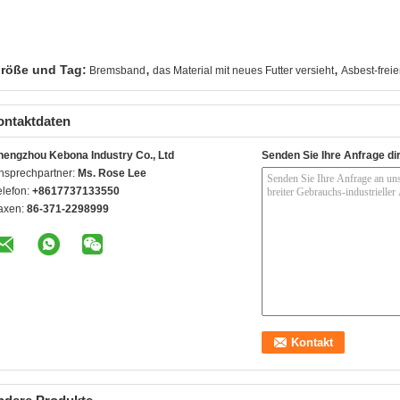
,
,
röße und Tag:
Bremsband
das Material mit neues Futter versieht
Asbest-frei
ontaktdaten
hengzhou Kebona Industry Co., Ltd
Senden Sie Ihre Anfrage di
nsprechpartner:
Ms. Rose Lee
elefon:
+8617737133550
axen:
86-371-2298999