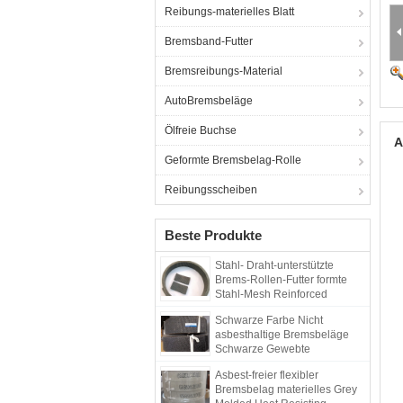
Reibungs-materielles Blatt
Bremsband-Futter
Bremsreibungs-Material
AutoBremsbeläge
Ölfreie Buchse
A
Geformte Bremsbelag-Rolle
Reibungsscheiben
Beste Produkte
Stahl- Draht-unterstützte
Brems-Rollen-Futter formte
Stahl-Mesh Reinforced
Rubber Material
Schwarze Farbe Nicht
asbesthaltige Bremsbeläge
Schwarze Gewebte
Bremsbeläge Dunkle Bremse
Asbest-freier flexibler
Bremsbelag materielles Grey