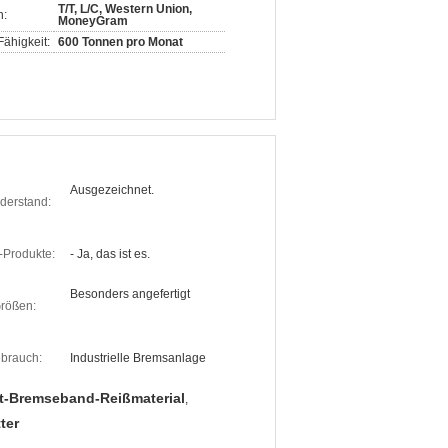
T/T, L/C, Western Union,
n:
MoneyGram
ähigkeit:
600 Tonnen pro Monat
Ausgezeichnet.
derstand:
Produkte:
- Ja, das ist es.
Besonders angefertigt
rößen:
brauch:
Industrielle Bremsanlage
st-Bremseband-Reißmaterial
,
ter