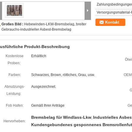
Zahlungsbedingunge
Versorgungsmaterial-F
Kontakt
Großes Bild :
Hebewinden-LKW-Bremsbelag, breiter
Gebrauchs-industrieller Asbest-Bremsbelag
usführliche Produkt-Beschreibung
Kostenlose
Erhältlich
Ölwi
Proben:
Farben:
Schwarzes, Brown, rötliches, Grau, usw.
OEM-
Abnutzungs-
Ausgezeichnet.
G
Leistung:
Fob Hafen:
Gemäß Ihrer Anträge
Ge
Bremsbelag für Windlass-Lkw
Industrielles Asbe
,
Hervorheben:
Kundengebundenes gesponnenes Bremsrollenfut