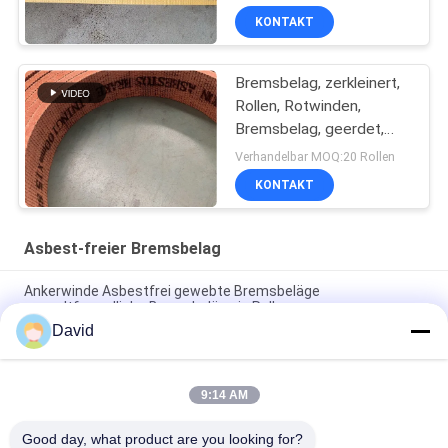
Winden, Bremsschraube
KONTAKT
aus nicht aus Asbest
gewebten Stoffen
Bremsbelag, zerkleinert,
Rollen, Rotwinden,
Bremsbelag, geerdet,
gewebte Bremsbelag
Verhandelbar MOQ:20 Rollen
KONTAKT
Asbest-freier Bremsbelag
Ankerwinde Asbestfrei gewebte Bremsbeläge
umweltfreundliche Bremsbeläge in Rollen
David
Windlass Zuckermühle Asbestfreie Bremsbeläge für
Baumaschinen
9:14 AM
Flexibles Material für industrielle Reibung Asbest freie
Bremsschicht Rollen geformt
Good day, what product are you looking for?