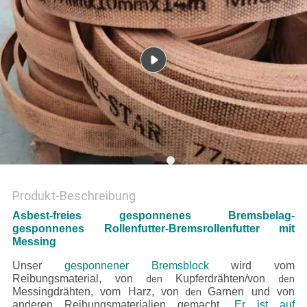
PRIVACY
POLICY
Produkt-Beschreibung
Asbest-freies gesponnenes Bremsbelag-
gesponnenes Rollenfutter-Bremsrollenfutter mit
Messing
Unser
gesponnener Bremsblock
wird vom
Reibungsmaterial, von
Kupferdrähten/von
den
den
Messingdrähten, vom Harz, von
Garnen und von
den
anderen Reibungsmaterialien gemacht.
Er ist auf