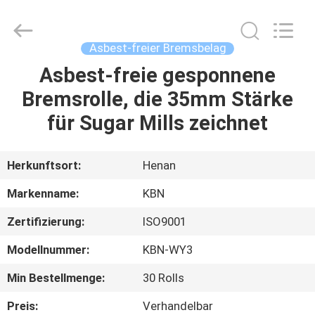
Kebona
Industry
Co.,
Ltd.
All
Asbest-freier Bremsbelag
Rights
Reserved.
Asbest-freie gesponnene
HAUS
Bremsrolle, die 35mm Stärke
PRODUKTE
für Sugar Mills zeichnet
ÜBER
Herkunftsort:
Henan
UNS
Markenname:
KBN
Zertifizierung:
ISO9001
FABRIK-
Modellnummer:
KBN-WY3
AUSFLUG
Min Bestellmenge:
30 Rolls
QUALITÄTSKONTROLLE
Preis:
Verhandelbar