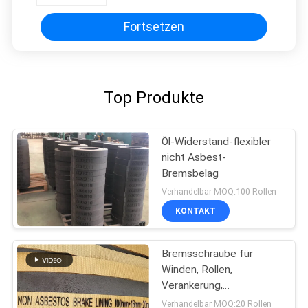
Fortsetzen
Top Produkte
Öl-Widerstand-flexibler
nicht Asbest-
Bremsbelag
Verhandelbar MOQ:100 Rollen
KONTAKT
Bremsschraube für
Winden, Rollen,
Verankerung,
Bremsschraube für
Verhandelbar MOQ:20 Rollen