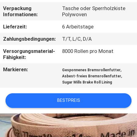
Verpackung
Tasche oder Sperrholzkiste
TRETEN
Informationen:
Polywoven
SIE
Lieferzeit:
6 Arbeitstage
MIT
Zahlungsbedingungen:
T/T, L/C, D/A
UNS
Versorgungsmaterial-
8000 Rollen pro Monat
IN
Fähigkeit:
VERBINDUNG
Markieren:
,
Gesponnenes Bremsrollenfutter
,
Asbest-freies Bremsrollenfutter
Sugar Mills Brake Roll Lining
FORDERN
SIE EIN
BESTPREIS
ZITAT
SITEMAP