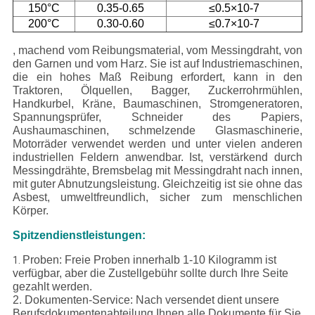
150°C
0.35-0.65
≤0.5×10-7
200°C
0.30-0.60
≤0.7×10-7
, machend vom Reibungsmaterial, vom Messingdraht, von
den Garnen und vom Harz. Sie ist auf Industriemaschinen,
die ein hohes Maß Reibung erfordert, kann in den
Traktoren, Ölquellen, Bagger, Zuckerrohrmühlen,
Handkurbel, Kräne, Baumaschinen, Stromgeneratoren,
Spannungsprüfer, Schneider des Papiers,
Aushaumaschinen, schmelzende Glasmaschinerie,
Motorräder verwendet werden und unter vielen anderen
industriellen Feldern anwendbar. Ist, verstärkend durch
Messingdrähte, Bremsbelag mit Messingdraht nach innen,
mit guter Abnutzungsleistung. Gleichzeitig ist sie ohne das
Asbest, umweltfreundlich, sicher zum menschlichen
Körper.
Spitzendienstleistungen:
Proben: Freie Proben innerhalb 1-10 Kilogramm ist
1.
verfügbar, aber die Zustellgebühr sollte durch Ihre Seite
gezahlt werden.
2. Dokumenten-Service: Nach versendet dient unsere
Berufsdokumentenabteilung Ihnen alle Dokumente für Sie