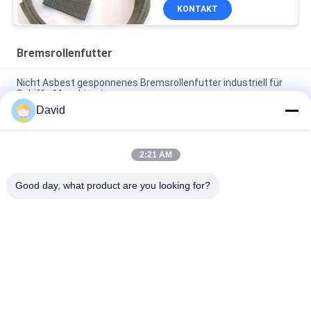
Material
KONTAKT
Bremsrollenfutter
Nicht Asbest gesponnenes Bremsrollenfutter industriell für
Schiffs-Maschinerie
David
Teile für Autozüge Bremsrollen Auskleidung mit Kupferbraun
für Bremstrommel Bremsschuh
2:21 AM
Glasviskose-Bremsband-mit neues Futter versehende
materielle Bescheinigung ISO9001
Good day, what product are you looking for?
Beliebte Kategorien
Alle
Bremsbelag-Rolle
Bremsrollenfutter
Gesponnene 
Bremsblock-Material
Bremsbelag-Rolle