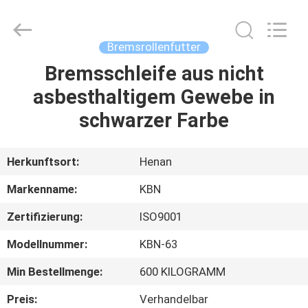
Kebona
Industry
Co.,
Ltd.
All
Bremsrollenfutter
Rights
Reserved.
Bremsschleife aus nicht
HAUS
asbesthaltigem Gewebe in
PRODUKTE
schwarzer Farbe
ÜBER
Herkunftsort:
Henan
UNS
Markenname:
KBN
Zertifizierung:
ISO9001
FABRIK-
Modellnummer:
KBN-63
AUSFLUG
Min Bestellmenge:
600 KILOGRAMM
QUALITÄTSKONTROLLE
Preis:
Verhandelbar