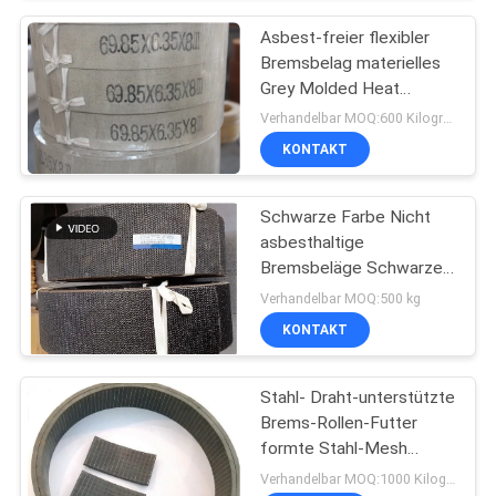
Asbest-freier flexibler
Bremsbelag materielles
Grey Molded Heat
Resisting
Verhandelbar MOQ:600 Kilogramm
KONTAKT
Schwarze Farbe Nicht
asbesthaltige
Bremsbeläge Schwarze
Gewebte Bremsbeläge
Verhandelbar MOQ:500 kg
Dunkle Bremse
KONTAKT
Stahl- Draht-unterstützte
Brems-Rollen-Futter
formte Stahl-Mesh
Reinforced Rubber
Verhandelbar MOQ:1000 Kilogramm