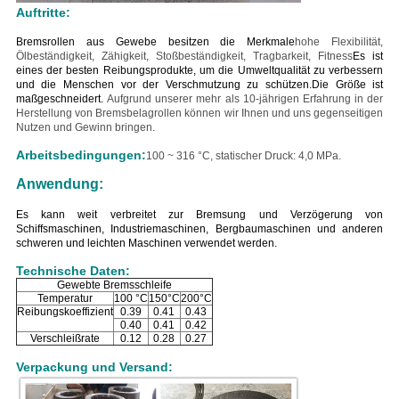
Auftritte:
Bremsrollen aus Gewebe besitzen die Merkmale
hohe Flexibilität,
Ölbeständigkeit, Zähigkeit, Stoßbeständigkeit, Tragbarkeit, Fitness
Es ist
eines der besten Reibungsprodukte, um die Umweltqualität zu verbessern
und die Menschen vor der Verschmutzung zu schützen.
Die Größe ist
maßgeschneidert.
Aufgrund unserer mehr als 10-jährigen Erfahrung in der
Herstellung von Bremsbelagrollen können wir Ihnen und uns gegenseitigen
Nutzen und Gewinn bringen.
Arbeitsbedingungen:
100 ~ 316 °C, statischer Druck: 4,0 MPa.
Anwendung:
Es kann weit verbreitet zur Bremsung und Verzögerung von
Schiffsmaschinen, Industriemaschinen, Bergbaumaschinen und anderen
schweren und leichten Maschinen verwendet werden.
Technische Daten:
Gewebte Bremsschleife
Temperatur
100 °C
150°C
200°C
Reibungskoeffizient
0.39
0.41
0.43
0.40
0.41
0.42
Verschleißrate
0.12
0.28
0.27
Verpackung und Versand: