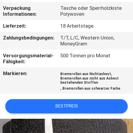
Verpackung
Tasche oder Sperrholzkiste
TRETEN
Informationen:
Polywoven
SIE
Lieferzeit:
18 Arbeitstage
MIT
Zahlungsbedingungen:
T/T, L/C, Western Union,
UNS
MoneyGram
IN
Versorgungsmaterial-
500 Tonnen pro Monat
Fähigkeit:
VERBINDUNG
Markieren:
,
Bremsrollen aus Nichtasbest
Bremsrollen aus nicht aus Asbest
FORDERN
bestehenden Stoffen
,
Bremsrollen aus schwarzer Farbe
SIE EIN
ZITAT
BESTPREIS
SITEMAP