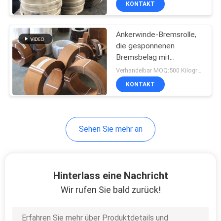
KONTAKT
6
Bremsreibungs-
Ankerwinde-Bremsrolle,
Material
die gesponnenen
Bremsbelag mit
Kupferdraht nach innen
Verhandelbar MOQ:500 Kilogramm
zeichnet
KONTAKT
15
Sehen Sie mehr an
AutoBremsbeläge
Hinterlass eine Nachricht
Wir rufen Sie bald zurück!
18