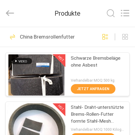
Kebona
Industry
Co.,
Produkte
Ltd.
All
Rights
Reserved.
HAUS
42
China Bremsrollenfutter
Bremsbelag-Rolle
PRODUKTE
HOT
Schwarze Bremsbeläge
ohne Asbest
ÜBER
UNS
Verhandelbar MOQ:500 kg
JETZT ANFRAGEN
23
FABRIK-
HOT
Stahl- Draht-unterstützte
AUSFLUG
Bremsrollenfutter
Brems-Rollen-Futter
formte Stahl-Mesh
QUALITÄTSKONTROLLE
Reinforced Rubber
Verhandelbar MOQ:1000 Kilogramm