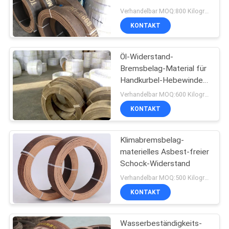
-Verschleißfestigkeit
PRIVACY
Verhandelbar MOQ:800 Kilogramm
KONTAKT
POLICY
32
Gesponnenes
Öl-Widerstand-
Bremsbelag-Material für
Bremsbelag-
Handkurbel-Hebewinde
Crane Hoist Elevator
Material
Verhandelbar MOQ:600 Kilogramm
KONTAKT
Klimabremsbelag-
29
materielles Asbest-freier
Industrieller
Schock-Widerstand
Verhandelbar MOQ:500 Kilogramm
Bremsbelag
KONTAKT
Wasserbeständigkeits-