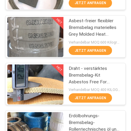
Material
JETZT ANFRAGEN
TRETEN
HOT
Asbest-freier flexibler
SIE
25
Bremsbelag materielles
MIT
Grey Molded Heat
Gesponnene
UNS
Resisting
Verhandelbar MOQ:600 Kilogramm
Bremsbelag-Rolle
IN
JETZT ANFRAGEN
VERBINDUNG
HOT
Draht - verstärktes
Bremsbelag-Kit
FORDERN
Asbestos Free For
34
Winch-Öl Wells
SIE EIN
Verhandelbar MOQ:400 KILOGRAMM
Bremsblock-
JETZT ANFRAGEN
ZITAT
Material
Erdölbohrungs-
SITEMAP
Bremsbelag-
Rollentechnisches öl und