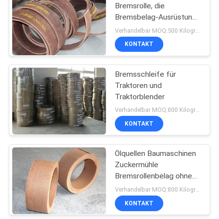
Bremsrolle, die
Bremsbelag-Ausrüstung
10
des Handkurbel-
Verhandelbar MOQ:500 Kilogramm
Bremsbelag-Brown
KONTAKT
Siegelring-Dichtung
zeichnet
Bremsschleife für
Traktoren und
Traktorblender
Verhandelbar MOQ:800 Kilogramm
KONTAKT
17
Asbest-freier
Ölquellen Baumaschinen
Zuckermühle
Bremsbelag
Bremsrollenbelag ohne
Asbest
Verhandelbar MOQ:800 Kilogramm
KONTAKT