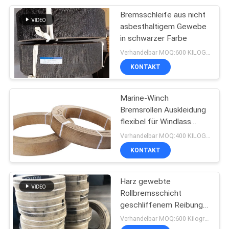
Bremsschleife aus nicht
8
asbesthaltigem Gewebe
Reibungs-
in schwarzer Farbe
Verhandelbar MOQ:600 KILOGRAMM
materielles Blatt
KONTAKT
Marine-Winch
Bremsrollen Auskleidung
flexibel für Windlass
11
Traktor Bohrmaschine
Verhandelbar MOQ:400 KILOGRAMM
KONTAKT
Bremsband-Futter
Harz gewebte
Rollbremsschicht
geschliffenem Reibungs-
Schichtmaterial Harz
Verhandelbar MOQ:600 Kilogramm
gewebte Bremsen