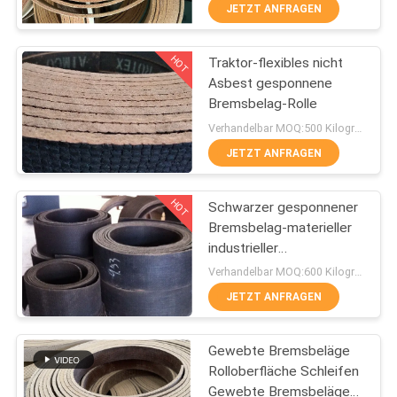
Gewebebremsbelag
JETZT ANFRAGEN
TRETEN
HOT
Traktor-flexibles nicht
SIE
25
Asbest gesponnene
MIT
Bremsbelag-Rolle
Gesponnene
UNS
Verhandelbar MOQ:500 Kilogramm
Bremsbelag-Rolle
IN
JETZT ANFRAGEN
VERBINDUNG
HOT
Schwarzer gesponnener
Bremsbelag-materieller
FORDERN
industrieller
34
Messingdraht verstärkte
SIE EIN
Verhandelbar MOQ:600 Kilogramm
Crane Usage
Bremsblock-
JETZT ANFRAGEN
ZITAT
Material
Gewebte Bremsbeläge
SITEMAP
Rolloberfläche Schleifen
Gewebte Bremsbeläge