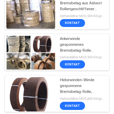
Bremsbelag aus Asbest
Rollengeschliffener
10
gewebter Bremsbelag
Verhandelbar MOQ:500 Kilogramm
mit Kupfer
KONTAKT
Siegelring-Dichtung
Ankerwinde
gesponnenes
Bremsbelag-Rolle
gesponnenes
Verhandelbar MOQ:500 Kilogramm
Rollenfutter für Traktor-
KONTAKT
17
Handkurbel-Aufzug
Asbest-freier
Hebewinden-Winde
gesponnene
Bremsbelag
Bremsbelag-Rolle,
Reibungs-Bremsbelag-
Verhandelbar MOQ:600 Kilogramm
Material
KONTAKT