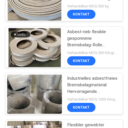
mit Messingbremsbeläge
PRIVACY
Verhandelbar MOQ:500 kg
KONTAKT
POLICY
32
Gesponnenes
Asbest-rieb flexible
gesponnene
Bremsbelag-
Bremsbelag-Rolle
gesponnenen
Material
Verhandelbar MOQ:500 Kilogramm
Bremsbelag mit Messing
KONTAKT
Industrielles asbestfreies
29
Bremsbelagmaterial
Industrieller
Hervorragende
Ölbeständigkeits-
Verhandelbar MOQ:1000 Kilogramm
Bremsbelag
Reibungsrolle
KONTAKT
Flexibler gewebter