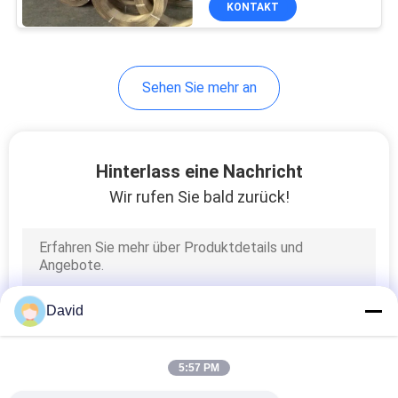
KONTAKT
6
Bremsreibungs-
Material
Sehen Sie mehr an
Hinterlass eine Nachricht
Wir rufen Sie bald zurück!
15
AutoBremsbeläge
David
5:57 PM
18