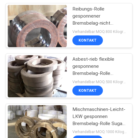
Reibungs-Rolle
8
gesponnener
Reibungs-
Bremsbelag-nicht
Asbest gesponnener
Verhandelbar MOQ:800 Kilogramm
materielles Blatt
Bremsbelag-Gebrauch in
KONTAKT
Sugar Mill
Asbest-rieb flexible
gesponnene
Bremsbelag-Rolle
11
gesponnenen
Verhandelbar MOQ:500 Kilogramm
Bremsbelag mit Messing
KONTAKT
Bremsband-Futter
Mischmaschinen-Leicht-
LKW gesponnen
Bremsbelag-Rolle Sugar
Mill Brake Lining Parts
Verhandelbar MOQ:1000 Kilogramm