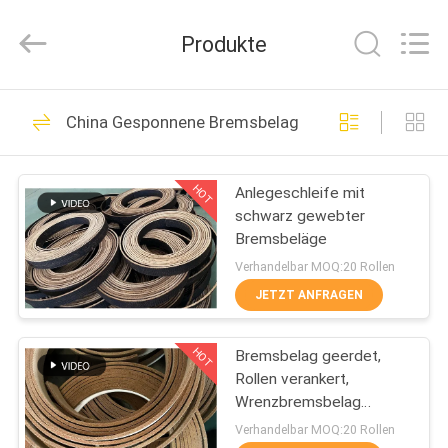
Kebona
Industry
Co.,
Produkte
Ltd.
All
Rights
Reserved.
HAUS
42
China Gesponnene Bremsbelag-Rolle
Bremsbelag-Rolle
PRODUKTE
HOT
Anlegeschleife mit
schwarz gewebter
ÜBER
Bremsbeläge
UNS
Verhandelbar MOQ:20 Rollen
JETZT ANFRAGEN
23
FABRIK-
HOT
Bremsbelag geerdet,
AUSFLUG
Bremsrollenfutter
Rollen verankert,
Wrenzbremsbelag
QUALITÄTSKONTROLLE
geschliffen,
Verhandelbar MOQ:20 Rollen