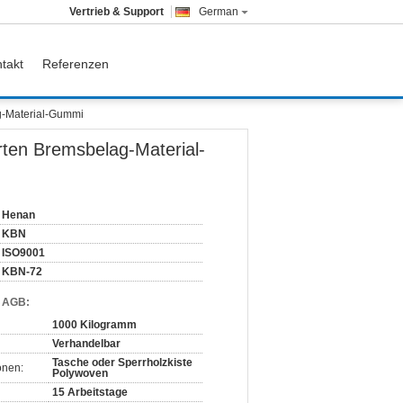
Vertrieb & Support
German
takt
Referenzen
g-Material-Gummi
rten Bremsbelag-Material-
Henan
KBN
ISO9001
KBN-72
d AGB:
1000 Kilogramm
Verhandelbar
Tasche oder Sperrholzkiste
onen:
Polywoven
15 Arbeitstage