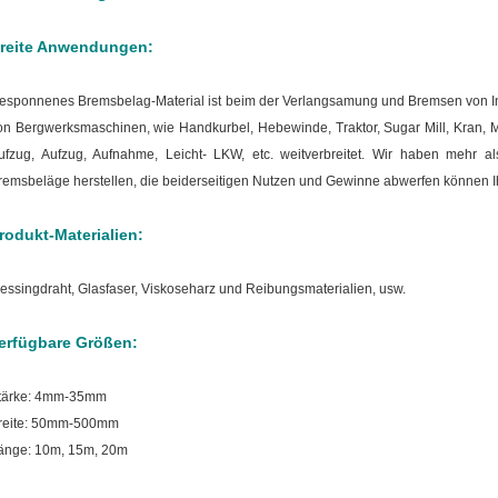
reite Anwendungen:
esponnenes Bremsbelag-Material ist beim der Verlangsamung und Bremsen von I
on Bergwerksmaschinen, wie Handkurbel, Hebewinde, Traktor, Sugar Mill, Kran,
ufzug, Aufzug, Aufnahme, Leicht- LKW, etc. weitverbreitet.
Wir haben mehr al
remsbeläge herstellen, die beiderseitigen Nutzen und Gewinne abwerfen können 
rodukt-Materialien:
essing
draht, Glasfaser, Viskoseharz und Reibungsmaterialien, usw.
erfügbare Größen:
tärke: 4mm-35mm
reite: 50mm-500mm
änge: 10m, 15m, 20m