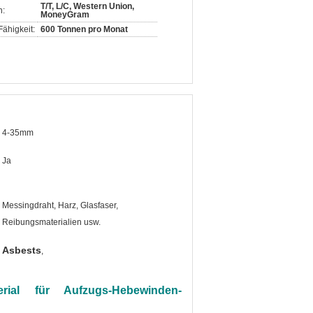
T/T, L/C, Western Union,
n:
MoneyGram
ähigkeit:
600 Tonnen pro Monat
4-35mm
Ja
Messingdraht, Harz, Glasfaser,
Reibungsmaterialien usw.
s Asbests
,
erial für Aufzugs-Hebewinden-