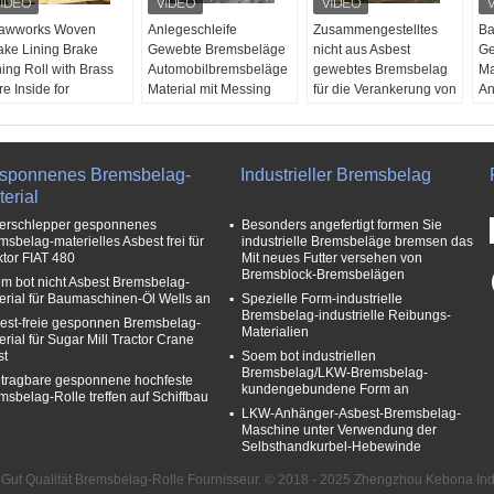
awworks Woven
Anlegeschleife
Zusammengestelltes
Ba
ake Lining Brake
Gewebte Bremsbeläge
nicht aus Asbest
Ge
ning Roll with Brass
Automobilbremsbeläge
gewebtes Bremsbelag
Ma
re Inside for
Material mit Messing
für die Verankerung von
An
ndlass
Abnutzungs-Leistung:
Winch Windglas
Ma
nutzungs-Leistung:
Exzellent
Besonderheit:
Asbest
Di
zellent
Verwendung:
frei
Au
rwendung:
Industrielle
Resistenz tragen:
In
sponnenes Bremsbelag-
Industrieller Bremsbelag
ustrielle
Bremsanlage
Exzellent
Th
erial
emsanlage
Kostenlose Probe:
Freie Proben:
Ja
Lä
erschlepper gesponnenes
Besonders angefertigt formen Sie
stenlose Probe:
Verfügbar
OEM:
Ja
15
msbelag-materielles Asbest frei für
industrielle Bremsbeläge bremsen das
rfügbar
Ölwiderstand:
Hoch
ktor FIAT 480
Mit neues Futter versehen von
widerstand:
Hoch
Bremsblock-Bremsbelägen
m bot nicht Asbest Bremsbelag-
erial für Baumaschinen-Öl Wells an
Spezielle Form-industrielle
Bremsbelag-industrielle Reibungs-
est-freie gesponnen Bremsbelag-
Materialien
erial für Sugar Mill Tractor Crane
st
Soem bot industriellen
Bremsbelag/LKW-Bremsbelag-
 tragbare gesponnene hochfeste
kundengebundene Form an
msbelag-Rolle treffen auf Schiffbau
LKW-Anhänger-Asbest-Bremsbelag-
Maschine unter Verwendung der
Selbsthandkurbel-Hebewinde
 Gut Qualität Bremsbelag-Rolle Fournisseur. © 2018 - 2025 Zhengzhou Kebona Indus