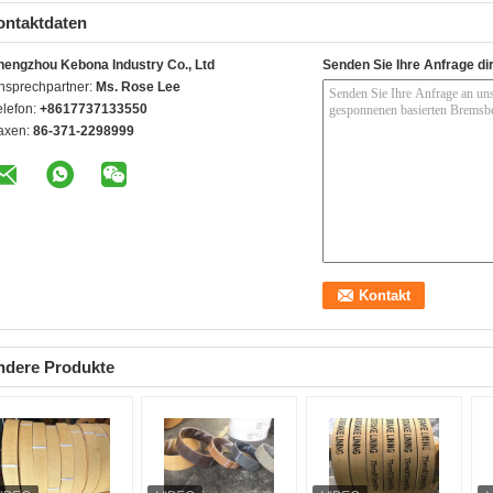
ontaktdaten
hengzhou Kebona Industry Co., Ltd
Senden Sie Ihre Anfrage di
nsprechpartner:
Ms. Rose Lee
elefon:
+8617737133550
axen:
86-371-2298999
ndere Produkte