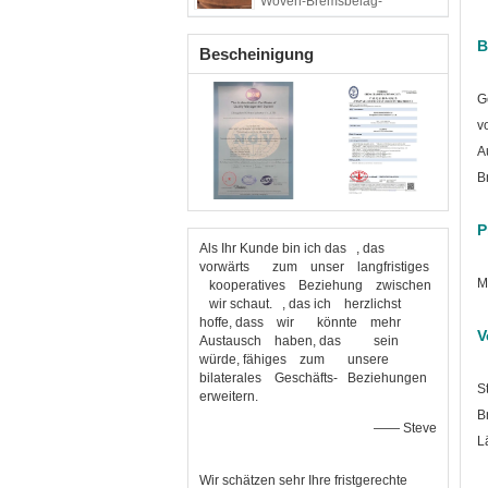
Woven-Bremsbelag-
materielles Bremsband
zeichnet
B
Bescheinigung
G
v
A
B
P
Als Ihr Kunde bin ich das , das
vorwärts zum unser langfristiges
M
kooperatives Beziehung zwischen
wir schaut. , das ich herzlichst
hoffe, dass wir könnte mehr
V
Austausch haben, das sein
würde, fähiges zum unsere
bilaterales Geschäfts- Beziehungen
S
erweitern.
B
—— Steve
L
Wir schätzen sehr Ihre fristgerechte