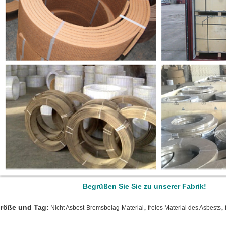
Begrüßen Sie Sie zu unserer Fabrik!
,
,
röße und Tag:
Nicht Asbest-Bremsbelag-Material
freies Material des Asbests