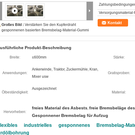
Zahlungsbedingunge
Versorgungsmaterial-F
Kontakt
Großes Bild :
Verstärken Sie den Kupferdraht
gesponnenen basierten Bremsbelag-Material-Gummi
usführliche Produkt-Beschreibung
Breite:
≤600mm
Stärke:
Ankerwinde, Traktor, Zuckermühle, Kran,
Anwendungen:
Gratisproben:
Mixer usw
Ausgezeichnet
Ölbeständigkeit:
Material:
freies Material des Asbests
freie Bremsbeläge de
,
Hervorheben:
Gesponnener Bremsbelag für Aufzug
lexibles industrielles gesponnenes Bremsbelag-Mat
rdölbohrung