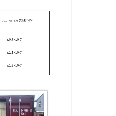
nutzungsrate (CM3/NM)
≤0.7×10-7
≤1.1×10-7
≤1.3×10-7