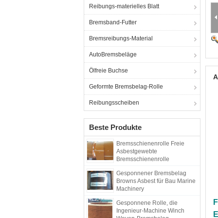
Reibungs-materielles Blatt
Bremsband-Futter
Bremsreibungs-Material
AutoBremsbeläge
Ölfreie Buchse
A
Geformte Bremsbelag-Rolle
Reibungsscheiben
Beste Produkte
Bremsschienenrolle Freie
Asbestgewebte
Bremsschienenrolle
Bremsschienenrolle
Gesponnener Bremsbelag
Browns Asbest für Bau Marine
Machinery
F
Gesponnene Rolle, die
Ingenieur-Machine Winch
E