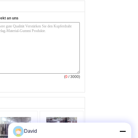
rekt an uns
(
0
/ 3000)
David