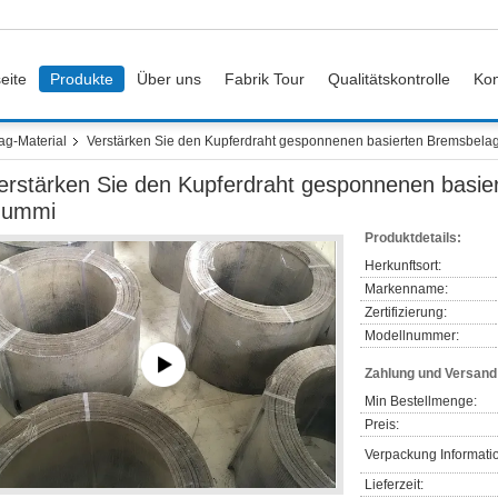
eite
Produkte
Über uns
Fabrik Tour
Qualitätskontrolle
Kon
g-Material
Verstärken Sie den Kupferdraht gesponnenen basierten Bremsbela
erstärken Sie den Kupferdraht gesponnenen basie
ummi
Produktdetails:
Herkunftsort:
Markenname:
Zertifizierung:
Modellnummer:
Zahlung und Versan
Min Bestellmenge:
Preis:
Verpackung Informati
Lieferzeit: