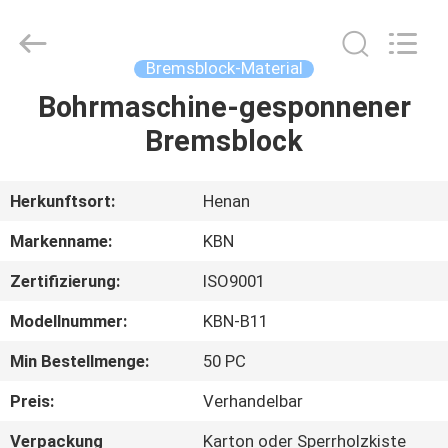
Kebona
Industry
Co.,
Ltd.
All
Bremsblock-Material
Rights
Reserved.
Bohrmaschine-gesponnener
HAUS
Bremsblock
PRODUKTE
Herkunftsort:
Henan
ÜBER
Markenname:
KBN
UNS
Zertifizierung:
ISO9001
Modellnummer:
KBN-B11
FABRIK-
AUSFLUG
Min Bestellmenge:
50 PC
Preis:
Verhandelbar
QUALITÄTSKONTROLLE
Verpackung
Karton oder Sperrholzkiste