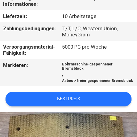
Informationen:
TRETEN
Lieferzeit:
10 Arbeitstage
SIE
Zahlungsbedingungen:
T/T, L/C, Western Union,
MIT
MoneyGram
UNS
Versorgungsmaterial-
5000 PC pro Woche
Fähigkeit:
IN
VERBINDUNG
Markieren:
Bohrmaschine-gesponnener
Bremsblock
,
Asbest-freier gesponnener Bremsblock
FORDERN
SIE EIN
BESTPREIS
ZITAT
SITEMAP