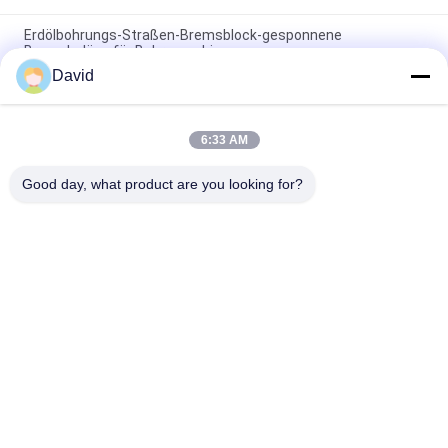
Erdölbohrungs-Straßen-Bremsblock-gesponnene
Bremsbeläge für Bohrmaschinen
David
Asbestfreier gewebter Bremsbelag, gewebter Bremsblock,
gewebter Bremsbelag für Ölbohrungen
6:33 AM
Bohrmaschine Gewebte Bremsbeläge Harzbremsblöcke für
Ölbohranlage
Good day, what product are you looking for?
Beliebte Kategorien
Alle
Bremsbelag-Rolle
Bremsrollenfutter
Gesponnene 
Bremsblock-Material
Bremsbelag-Rolle
Gesponnenes 
Industrieller 
Bremsbelag-Material
Bremsbelag