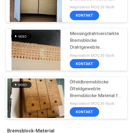
Messingdraht verstärkt
Negociation MOQ:20 Stück
KONTAKT
Messingdrahtverstärkte
Bremsblöcke
Drahtgewebte
Bremsblöcke für
Negociation MOQ:30 Stück
Ölbrunnen
KONTAKT
Ölfeldbremsblöcke
Ölfeldgewebte
Bremsblöcke Material für
Pile Driver Bohrgerät
Negociation MOQ:30 Stück
KONTAKT
Bremsblock-Material