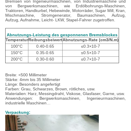
Bremsen von Ingenieurmaschinen, von Industriemaschine und
von Bergwerksmaschinen, wie Erdölbohrungs-Maschinen,
Traktoren, Handkurbel, Hebewinde, Motorräder, Sugar Mill, Kran,
Mischmaschine, Stromgenerator, Baumaschinen, Aufzug,
Aufzug, Aufnahme, Leicht- LKW, Stapel-Fahrer zugetroffen.
Abnutzungs-Leistung des gesponnenen Bremsblockes
Temperatur
Reibungsbeiwert
Abnutzungs-Rate (cm3/N.m)
100°C
0.40-0.65
≤0.3×10-7
150°C
0.35-0.65
≤0.5×10-7
200°C
0.30-0.60
≤0.7×10-7
Breite: <500 Millimeter
Stärke: 4mm bis 35 Millimeter
Länge: Besonders angefertigt
Farben: Grau, Schwarzes, Brown, rötliches, usw.
Materialien:
Harz,
Messingdraht, Viskose, Glasfaser, Garne, usw.
Anwendungen: Bergwerksmaschinen, Ingenieurmaschinen,
industrielle Maschinen…
Verpackung: