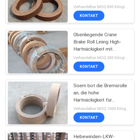
Teile zeichnet
PRIVACY
Verhandelbar MOQ:800 Kilogramm
KONTAKT
POLICY
32
Gesponnenes
Obenliegende Crane
Brake Roll Lining High-
Bremsbelag-
Hartnäckigkeit mit
Messingdraht nach innen
Material
Verhandelbar MOQ:500 Kilogramm
KONTAKT
Soem bot die Bremsrolle
29
an, die hohe
Industrieller
Hartnäckigkeit für
Leicht- LKW-Fahrzeug-
Verhandelbar MOQ:1000 Kilogramm
Bremsbelag
Aufnahme zeichnet
KONTAKT
Hebewinden-LKW-