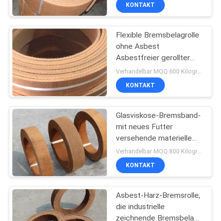
KONTAKT
TRETEN
Flexible Bremsbelagrolle
SIE
25
ohne Asbest
MIT
Asbestfreier gerollter
Gesponnene
UNS
Bremsbelag
Verhandelbar MOQ:600 Kilogramm
Bremsbelag-Rolle
IN
KONTAKT
VERBINDUNG
Glasviskose-Bremsband-
mit neues Futter
FORDERN
versehende materielle
34
Bescheinigung ISO9001
SIE EIN
Verhandelbar MOQ:800 Kilogramm
Bremsblock-
KONTAKT
ZITAT
Material
Asbest-Harz-Bremsrolle,
SITEMAP
die industrielle
zeichnende Bremsbelag-