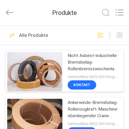
Kebona
Industry
Co.,
Produkte
Ltd.
All
Rights
Reserved.
HAUS
42
Alle Produkte
Bremsbelag-Rolle
PRODUKTE
Nicht Asbest-industrielle
Bremsbelag-
ÜBER
Rollenbremszwischenlage
UNS
ohne Asbest
Verhandelbar MOQ:800 Kilogramm
KONTAKT
23
FABRIK-
Ankerwinde-Bremsbelag-
AUSFLUG
Bremsrollenfutter
Rollenzugkraft-Maschine
obenliegender Crane
QUALITÄTSKONTROLLE
Brake Lining
Verhandelbar MOQ:500 Kilogramm