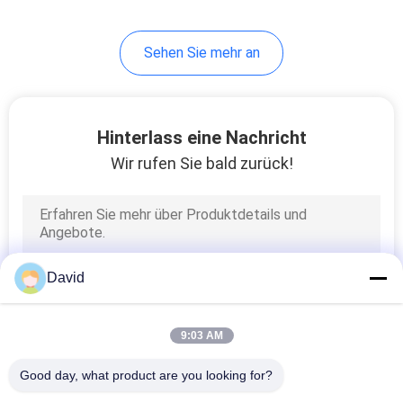
8
Sehen Sie mehr an
Reibungs-
materielles Blatt
Hinterlass eine Nachricht
Wir rufen Sie bald zurück!
11
Bremsband-Futter
David
9:03 AM
Good day, what product are you looking for?