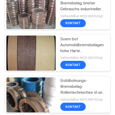
Bremsbelag, breiter
Gebrauchs-industrieller
10
Asbest-Bremsbelag
Verhandelbar MOQ:800 Kilogramm
KONTAKT
Siegelring-Dichtung
Soem bot
Automobilbremsbelägen
hohe Härte
kundengebundene Größe
Verhandelbar MOQ:600 Kilogramm
an
KONTAKT
17
Asbest-freier
Erdölbohrungs-
Bremsbelag-
Bremsbelag
Rollentechnisches öl und
-Verschleißfestigkeit
Verhandelbar MOQ:800 Kilogramm
KONTAKT