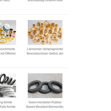
ke Pads,
Bremsbelag-hinteren Axle
-Bremsbeläge
For American And Japanese-
Autos
geschmierte
Lärmarmer ölimprägnierter
 mit Ölfreien
Bronzebuchsen-Selbst, der
s Bronze und
Bush-Material schmiert
hit
ng formte
Soem-Hersteller-Rubber
olls formte
Based Moulded-Bremsrolle,