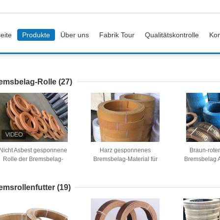
eite
Produkte
Über uns
Fabrik Tour
Qualitätskontrolle
Kon
emsbelag-Rolle
(27)
Nicht Asbest gesponnene
Harz gesponnenes
Braun-rote
Rolle der Bremsbelag-
Bremsbelag-Material für
Bremsbelag A
ollenhohen qualität Brems,
Marine Winch Crane Hoist
Gebrauch in
iebestenfalls Preis zeichnet
Tractor-Ölfeld
Traktoren 
emsrollenfutter
(19)