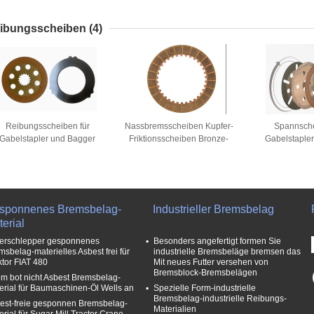
Gummi
gesponnenen Reibbelag-
Bremsbelag
Material-Asbest-freien
Bremsbelag
ibungsscheiben
(4)
Reibungsscheiben für
Nassbremsscheiben Kupfer-
Spannsche
Gabelstapler und Bagger
Friktionsscheiben Bronze-
Gabelstapler
Kupplungsbremsscheiben
Spannscheiben
Liner
Kupplung Na
sponnenes Bremsbelag-
Industrieller Bremsbelag
erial
erschlepper gesponnenes
Besonders angefertigt formen Sie
msbelag-materielles Asbest frei für
industrielle Bremsbeläge bremsen das
ktor FIAT 480
Mit neues Futter versehen von
Bremsblock-Bremsbelägen
m bot nicht Asbest Bremsbelag-
erial für Baumaschinen-Öl Wells an
Spezielle Form-industrielle
Bremsbelag-industrielle Reibungs-
est-freie gesponnen Bremsbelag-
Materialien