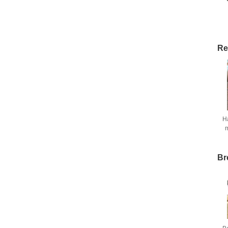
Re
H
m
Br