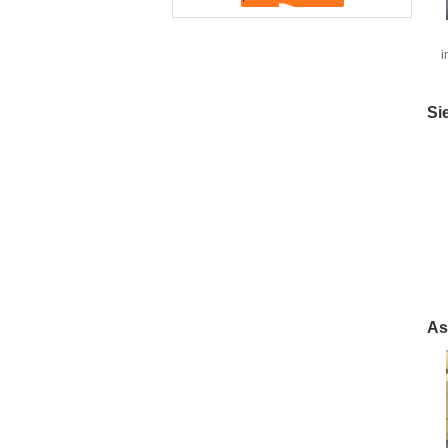
i
Si
As