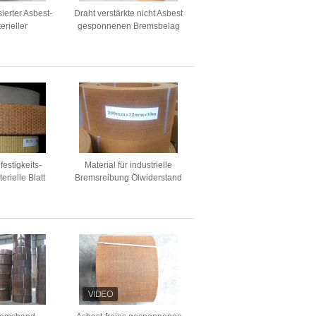
ierter Asbest-
Draht verstärkte nicht Asbest
erieller
gesponnenen Bremsbelag
neter Öl-
für das Festmachen der
erstand
Handkurbel-Ankerwinde
estigkeits-
Material für industrielle
rielle Blatt
Bremsreibung Ölwiderstand
einigung
Hohe Reibung Blattmaterial