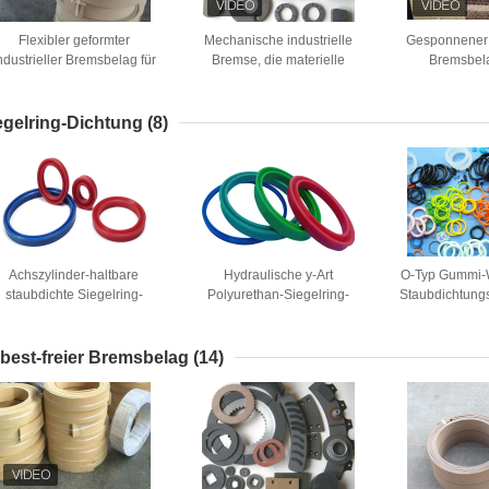
Flexibler geformter
Mechanische industrielle
Gesponnener i
ndustrieller Bremsbelag für
Bremse, die materielle
Bremsbel
Leicht- LKW-Aufnahmen-
Bremsbelag-Teile mit neues
Intensitäts-
Motorrad
Futter versieht
Brems
egelring-Dichtung
(8)
Achszylinder-haltbare
Hydraulische y-Art
O-Typ Gummi-
staubdichte Siegelring-
Polyurethan-Siegelring-
Staubdichtung
Dichtung
Dichtung
für Zylind
best-freier Bremsbelag
(14)