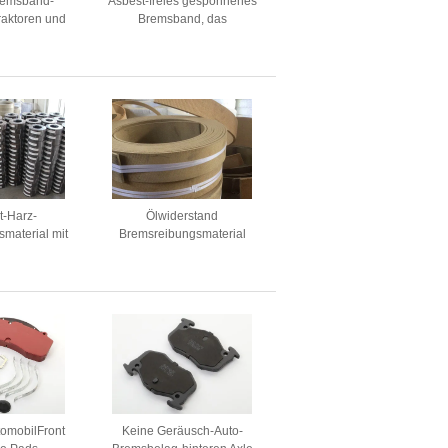
remsband-
Asbest-freies gesponnenes
raktoren und
Bremsband, das
ne
Bremszwischenlage für
Bremsband-Schiff Crane
Boat zeichnet
t-Harz-
Ölwiderstand
material mit
Bremsreibungsmaterial
draht-
Gewebte Auskleidung
emsbelag
Industrielle
Reibungsmaterialien
tomobilFront
Keine Geräusch-Auto-