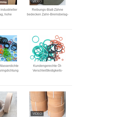
ndustrieller
Reibungs-Blatt-Zähne
ag, hohe
bedecken Zahn-Bremsbelag-
Handkurbel-
Zahn-Disketten-Zahn-
belag
Reibbelag
Wasserdichte
Kundengerechte Öl-
sringdichtung
Verschleißfestigkeits-
er, Lager
Siegelring-Gummidichtung