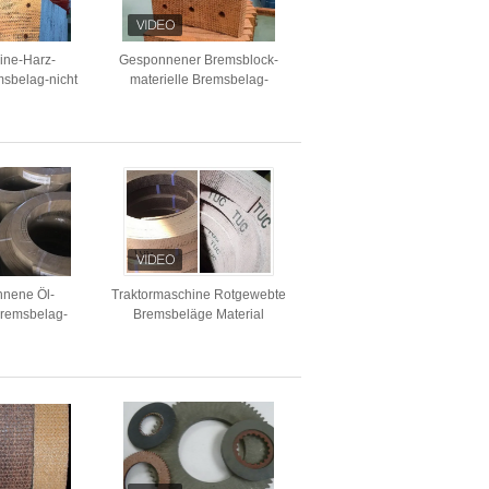
ine-Harz-
Gesponnener Bremsblock-
sbelag-nicht
materielle Bremsbelag-
sponnenes
Bremsbeläge gesponnener
-Material
Bremsbelag mit Löchern
nnene Öl-
Traktormaschine Rotgewebte
Bremsbelag-
Bremsbeläge Material
remsbelag-
Bremsbeläge Set
rial
Bremsbeläge Bremsbeläge