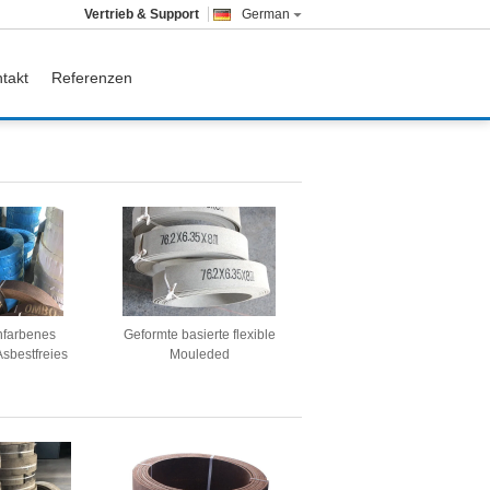
Vertrieb & Support
German
takt
Referenzen
nfarbenes
Geformte basierte flexible
sbestfreies
Mouleded
 Windglas-
Bremsgummizwischenlage
Bremsbelag
Bremsbelag Rolls in Rolls