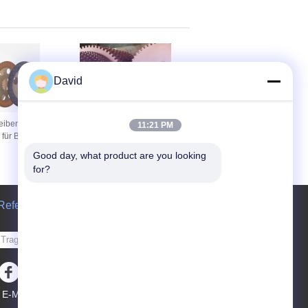
 in Rolls
die geformten Bremsbelag
zeichnet
David
iben für
Zähne Bremsbelag
11:21 PM
 für Bagger
Reibungsscheiben Zähne
 für Getriebe
Reibungsbelag
Good day, what product are you looking 
sse Bremse
Reibungsblech
for?
Bremsscheiben
Referenzen
Senden Sie
E-Mail
Seitenverzeichnis
|