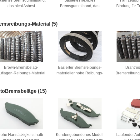
asiertes Bremsgummiband,
Basiertes flexibles
Fahrzeugb
das nicht Asbest
Bremsgummiband, das
Bindung für T
gesponnenes Bremsbelag-
geformte Bremsbelag-Rolle
Kra
gesponnenes Bremsband-
für Bremsband zeichnet
Futter zeichnet
emsreibungs-Material
(5)
Brown-Bremsbelag-
Basierter Bremsreibungs-
Drahtros
uflagen-Reibungs-Material
materieller hohe Reibungs-
Bremsreibungs
ür Handkurbel-Hebewinde
Gummikoeffizient
Messing
Sugar Mill
Dunkelbr
toBremsbeläge
(15)
ohe Hartnäckigkeits-halb-
Kundengebundenes Modell
Laufender Au