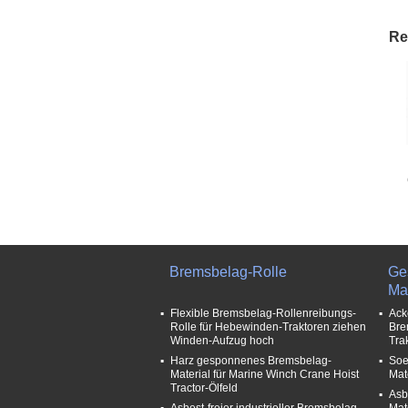
Re
Bremsbelag-Rolle
Ge
Mat
Flexible Bremsbelag-Rollenreibungs-
Ack
Rolle für Hebewinden-Traktoren ziehen
Bre
Winden-Aufzug hoch
Tra
Harz gesponnenes Bremsbelag-
Soe
Material für Marine Winch Crane Hoist
Mat
Tractor-Ölfeld
Asb