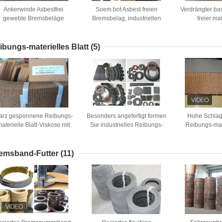
Ankerwinde Asbestfrei
Soem bot Asbest freien
Verdrängter bas
gewebte Bremsbeläge
Bremsbelag, industriellen
freier mat
umweltfreundliche
Bremsbelag an
ausgezeich
Bremsbeläge in Rollen
Gummiwid
ibungs-materielles Blatt
(5)
arz gesponnene Reibungs-
Besonders angefertigt formen
Hohe Schlagf
aterielle Blatt-Viskose mit
Sie industrielles Reibungs-
Reibungs-mate
Messingdrähten
Material-hohe
ISO-Besch
Biegefestigkeits-
Bremsbeläge
emsband-Futter
(11)