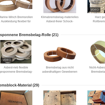
Marine-Winch Bremsrollen
Klimabremsbelag-materielles
Harz g
Auskleidung flexibel für
Asbest-freier Schock-
Rollbrem
Windlass Traktor
Widerstand
geschliffene
Bohrmaschine
Schichtmat
gewebte 
sponnene Bremsbelag-Rolle
(21)
Asbest-rieb flexible
Bremsbelag aus nicht
Nicht-Asbe
gesponnene Bremsbelag-
asbesthaltigen Gewebenen
Bremsbelag
Rolle gesponnenen
Rollen
Ankerwinden
Bremsbelag mit Messing
von Industr
emsblock-Material
(29)