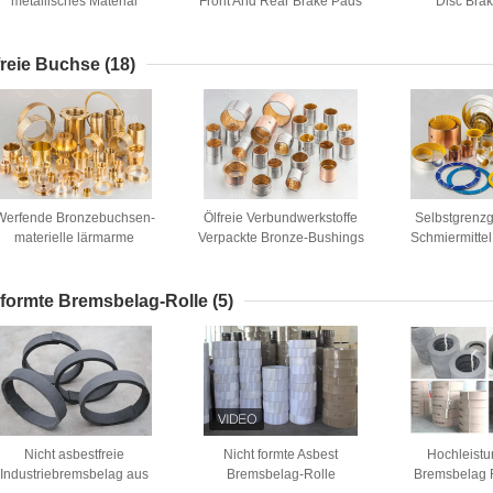
metallisches Material
Front And Rear Brake Pads
Disc Bra
Fahrzeug-Front And Back
kein Geräusch-Staub-
Hochleistungs
Brake Padss
Widerstand
freie Buchse
(18)
Werfende Bronzebuchsen-
Ölfreie Verbundwerkstoffe
Selbstgrenz
materielle lärmarme
Verpackte Bronze-Bushings
Schmiermittel
Automobil-Anwendung
Graphit-Bushing-Material
Buschungen au
hohe Qualität
Grap
formte Bremsbelag-Rolle
(5)
Nicht asbestfreie
Nicht formte Asbest
Hochleistu
Industriebremsbelag aus
Bremsbelag-Rolle
Bremsbelag R