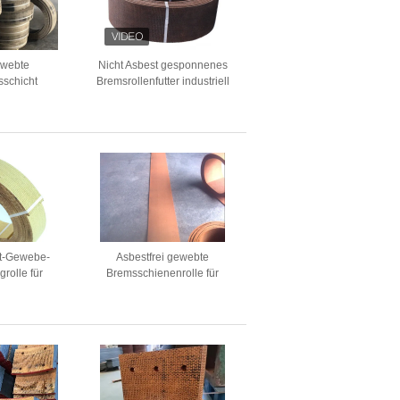
ewebte
Nicht Asbest gesponnenes
sschicht
Bremsrollenfutter industriell
m Reibungs-
für Schiffs-Maschinerie
erial Harz
Bremsen
st-Gewebe-
Asbestfrei gewebte
rolle für
Bremsschienenrolle für
 und Winden
Zuckermühle Traktor
iemaschinen
Kranichheber Aufzug