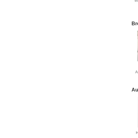
B
Br
A
f
Au
H